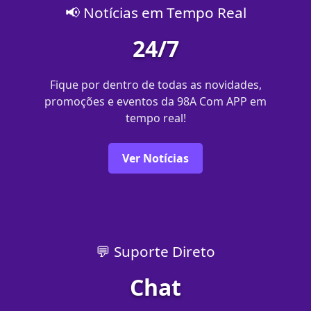
📢 Notícias em Tempo Real
24/7
Fique por dentro de todas as novidades,
promoções e eventos da 98A Com APP em
tempo real!
Ver Notícias
💬 Suporte Direto
Chat