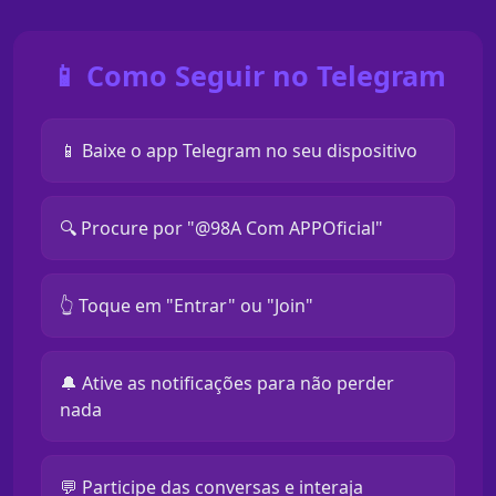
📱 Como Seguir no Telegram
📱 Baixe o app Telegram no seu dispositivo
🔍 Procure por "@98A Com APPOficial"
👆 Toque em "Entrar" ou "Join"
🔔 Ative as notificações para não perder
nada
💬 Participe das conversas e interaja