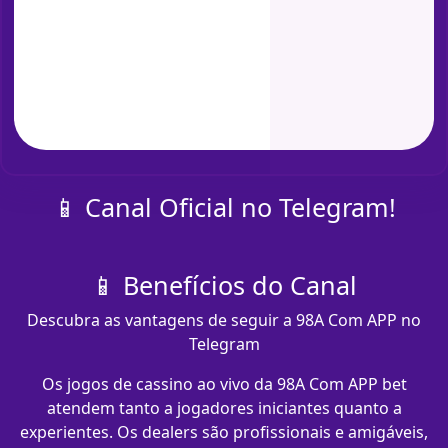
📱 Canal Oficial no Telegram!
📱 Benefícios do Canal
Descubra as vantagens de seguir a 98A Com APP no
Telegram
Os jogos de cassino ao vivo da 98A Com APP bet
atendem tanto a jogadores iniciantes quanto a
experientes. Os dealers são profissionais e amigáveis,