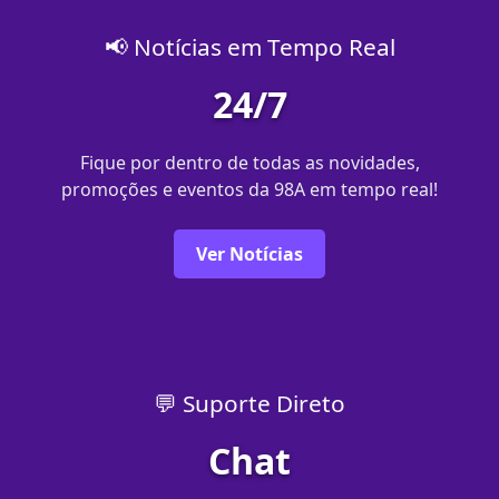
📢 Notícias em Tempo Real
24/7
Fique por dentro de todas as novidades,
promoções e eventos da 98A em tempo real!
Ver Notícias
💬 Suporte Direto
Chat