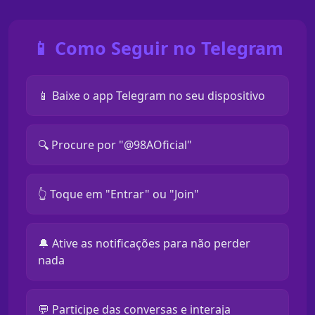
📱 Como Seguir no Telegram
📱 Baixe o app Telegram no seu dispositivo
🔍 Procure por "@98AOficial"
👆 Toque em "Entrar" ou "Join"
🔔 Ative as notificações para não perder
nada
💬 Participe das conversas e interaja