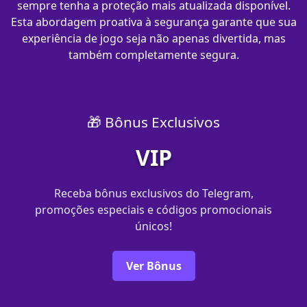
sempre tenha a proteção mais atualizada disponível.
Esta abordagem proativa à segurança garante que sua
experiência de jogo seja não apenas divertida, mas
também completamente segura.
🎁 Bônus Exclusivos
VIP
Receba bônus exclusivos do Telegram,
promoções especiais e códigos promocionais
únicos!
Ver Bônus