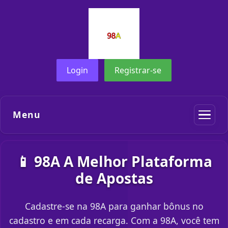
Login
Registrar-se
Menu
📱 98A A Melhor Plataforma
de Apostas
Cadastre-se na 98A para ganhar bônus no
cadastro e em cada recarga. Com a 98A, você tem