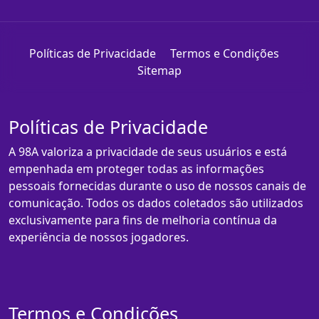
Políticas de Privacidade
Termos e Condições
Sitemap
Políticas de Privacidade
A 98A valoriza a privacidade de seus usuários e está
empenhada em proteger todas as informações
pessoais fornecidas durante o uso de nossos canais de
comunicação. Todos os dados coletados são utilizados
exclusivamente para fins de melhoria contínua da
experiência de nossos jogadores.
Termos e Condições