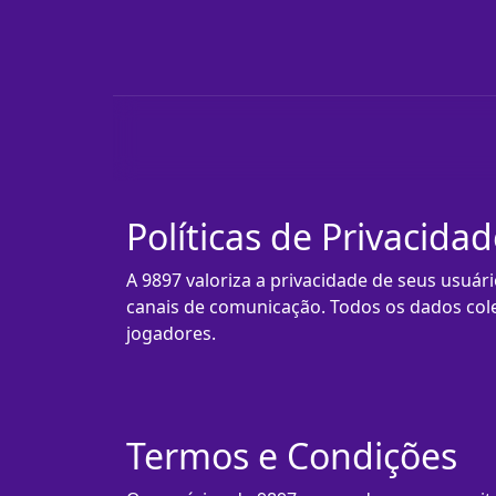
Políticas de Privacida
A 9897 valoriza a privacidade de seus usuá
canais de comunicação. Todos os dados cole
jogadores.
Termos e Condições