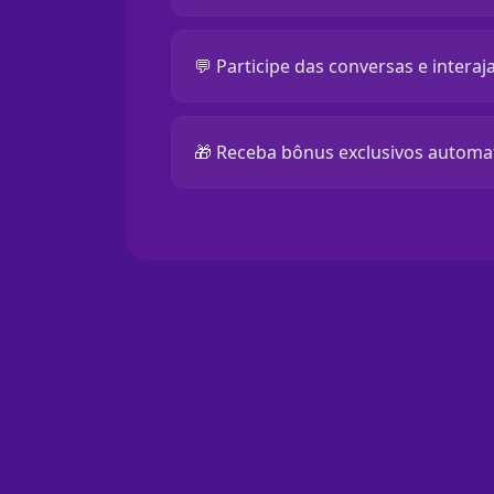
💬 Participe das conversas e interaj
🎁 Receba bônus exclusivos autom