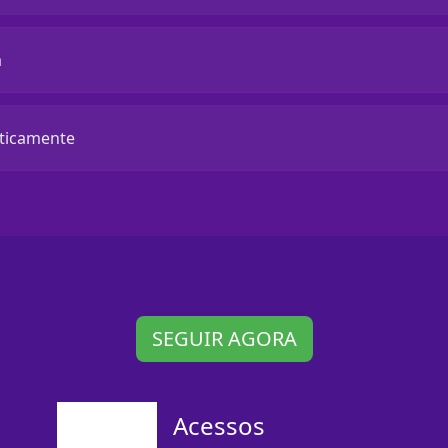
a
aticamente
SEGUIR AGORA
Acessos