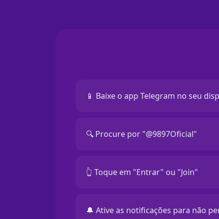
📱 Baixe o app Telegram no seu disp
🔍 Procure por "@9897Oficial"
👆 Toque em "Entrar" ou "Join"
🔔 Ative as notificações para não p