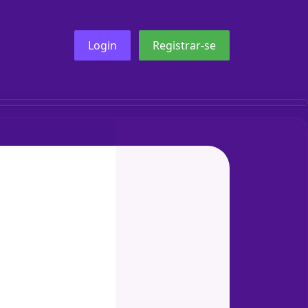
Login
Registrar-se