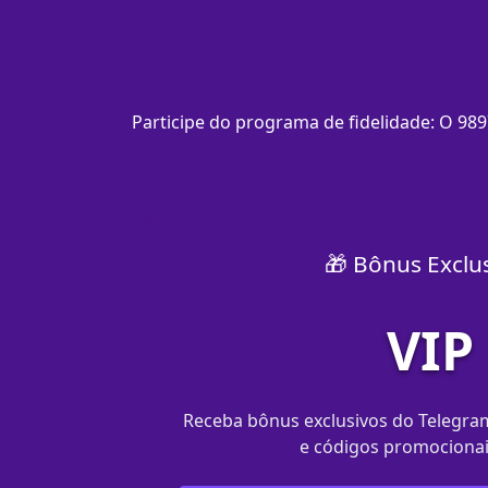
Participe do programa de fidelidade: O 98
🎁 Bônus Exclu
VIP
Receba bônus exclusivos do Telegra
e códigos promocionai