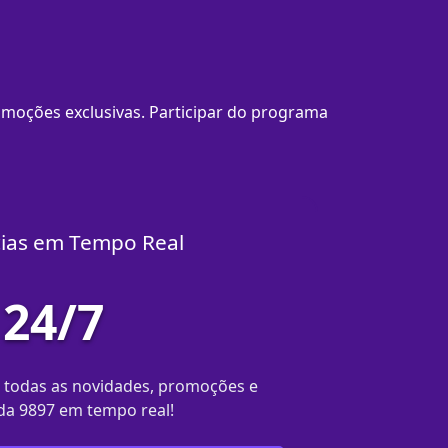
omoções exclusivas. Participar do programa
cias em Tempo Real
24/7
e todas as novidades, promoções e
da 9897 em tempo real!