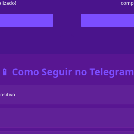
lizado!
compa
e
📱 Como Seguir no Telegram
ositivo