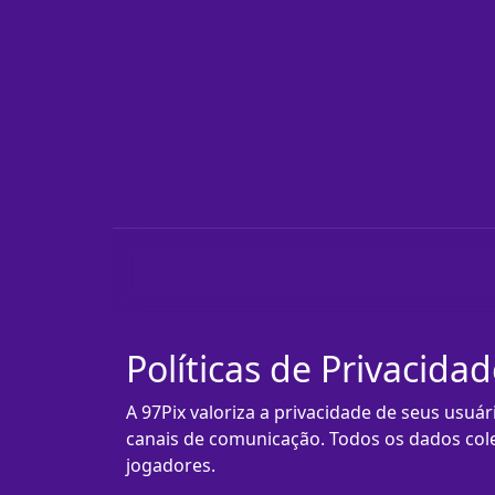
Políticas de Privacida
A 97Pix valoriza a privacidade de seus usu
canais de comunicação. Todos os dados cole
jogadores.