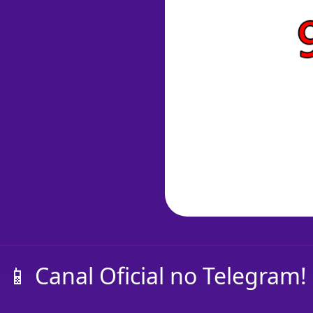
📱 Canal Oficial no Telegram!