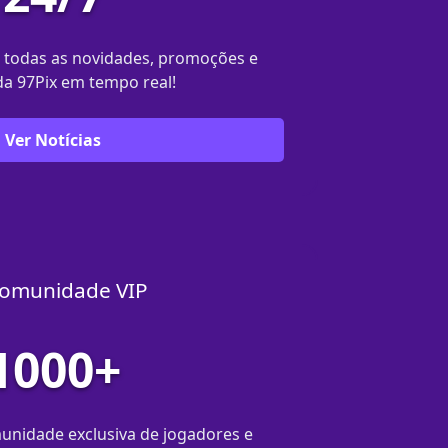
e todas as novidades, promoções e
da 97Pix em tempo real!
Ver Notícias
Comunidade VIP
1000+
unidade exclusiva de jogadores e