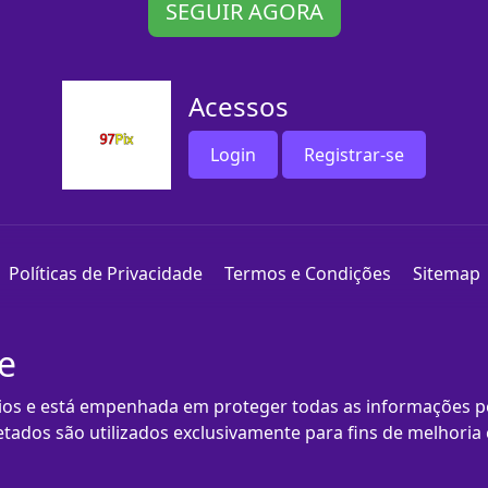
SEGUIR AGORA
Acessos
Login
Registrar-se
Políticas de Privacidade
Termos e Condições
Sitemap
de
ários e está empenhada em proteger todas as informações p
tados são utilizados exclusivamente para fins de melhoria