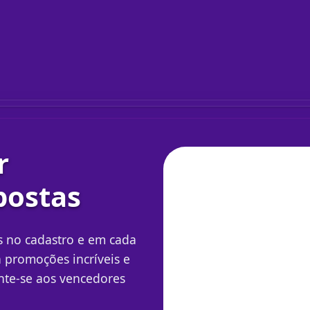
r
postas
s no cadastro e em cada
 promoções incríveis e
unte-se aos vencedores