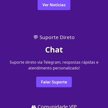
Ver Notícias
💬 Suporte Direto
Chat
Suporte direto via Telegram, respostas rápidas e
atendimento personalizado!
Falar Suporte
👥 Comunidade VIP