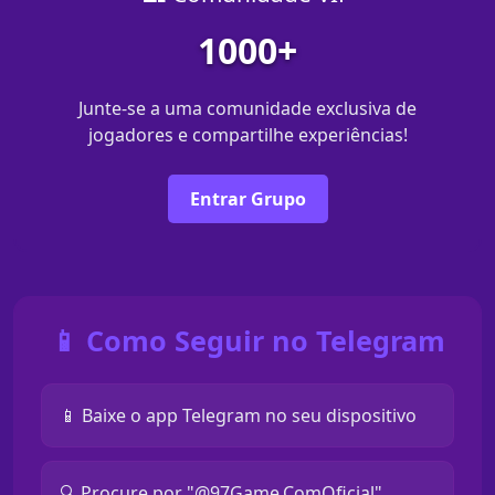
1000+
Junte-se a uma comunidade exclusiva de
jogadores e compartilhe experiências!
Entrar Grupo
📱 Como Seguir no Telegram
📱 Baixe o app Telegram no seu dispositivo
🔍 Procure por "@97Game.ComOficial"