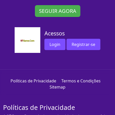
SEGUIR AGORA
Acessos
Login
Registrar-se
Políticas de Privacidade
Termos e Condições
Sitemap
Políticas de Privacidade