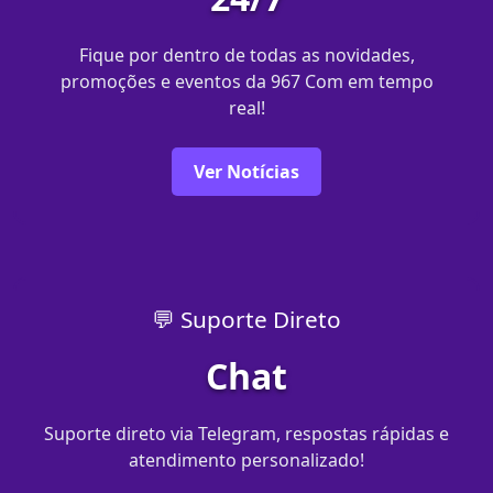
Fique por dentro de todas as novidades,
promoções e eventos da 967 Com em tempo
real!
Ver Notícias
💬 Suporte Direto
Chat
Suporte direto via Telegram, respostas rápidas e
atendimento personalizado!