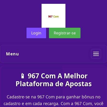
Login
Registrar-se
Menu
📱 967 Com A Melhor
Plataforma de Apostas
Cadastre-se na 967 Com para ganhar bônus no
cadastro e em cada recarga. Com a 967 Com, você