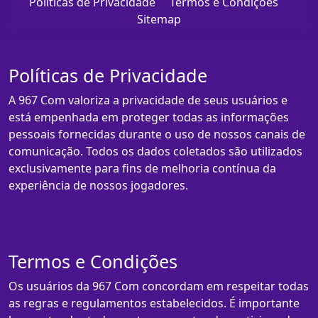
Políticas de Privacidade
Termos e Condições
Sitemap
Políticas de Privacidade
A 967 Com valoriza a privacidade de seus usuários e
está empenhada em proteger todas as informações
pessoais fornecidas durante o uso de nossos canais de
comunicação. Todos os dados coletados são utilizados
exclusivamente para fins de melhoria contínua da
experiência de nossos jogadores.
Termos e Condições
Os usuários da 967 Com concordam em respeitar todas
as regras e regulamentos estabelecidos. É importante