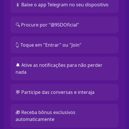
📱 Baixe o app Telegram no seu dispositivo
🔍 Procure por "@95DOficial"
👆 Toque em "Entrar" ou "Join"
🔔 Ative as notificações para não perder
nada
💬 Participe das conversas e interaja
🎁 Receba bônus exclusivos
automaticamente