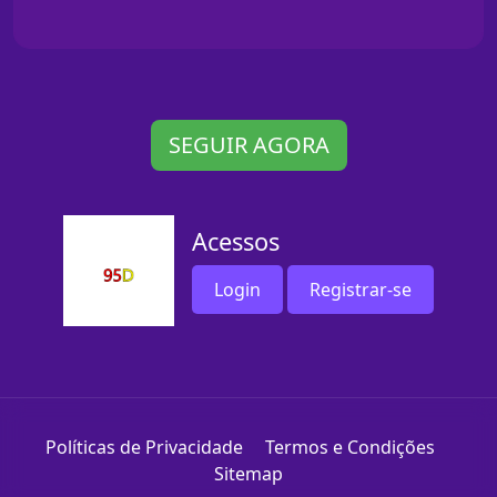
SEGUIR AGORA
Acessos
Login
Registrar-se
Políticas de Privacidade
Termos e Condições
Sitemap