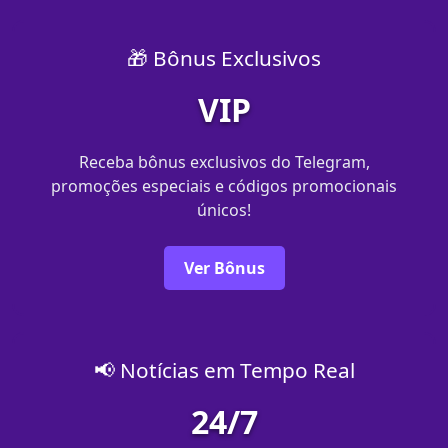
🎁 Bônus Exclusivos
VIP
Receba bônus exclusivos do Telegram,
promoções especiais e códigos promocionais
únicos!
Ver Bônus
📢 Notícias em Tempo Real
24/7