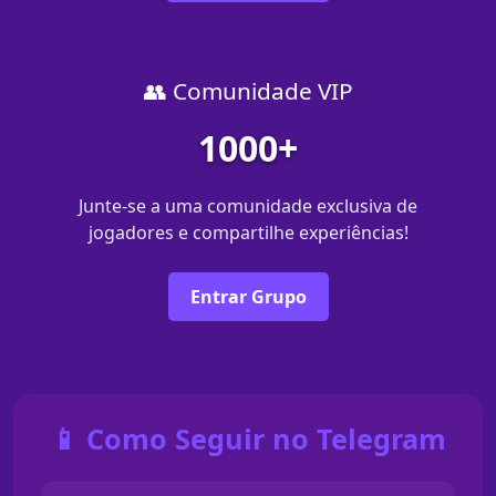
👥 Comunidade VIP
1000+
Junte-se a uma comunidade exclusiva de
jogadores e compartilhe experiências!
Entrar Grupo
📱 Como Seguir no Telegram