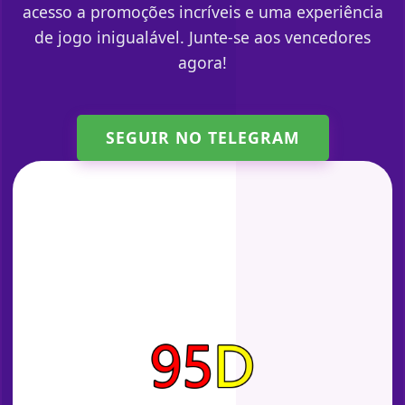
acesso a promoções incríveis e uma experiência
de jogo inigualável. Junte-se aos vencedores
agora!
SEGUIR NO TELEGRAM