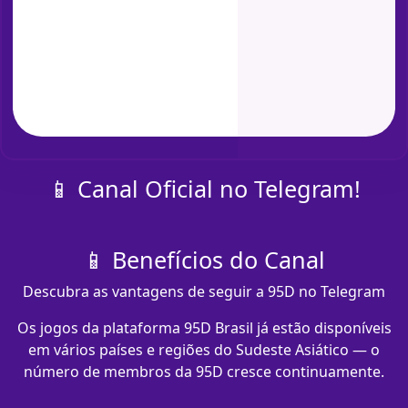
📱 Canal Oficial no Telegram!
📱 Benefícios do Canal
Descubra as vantagens de seguir a 95D no Telegram
Os jogos da plataforma 95D Brasil já estão disponíveis
em vários países e regiões do Sudeste Asiático — o
número de membros da 95D cresce continuamente.