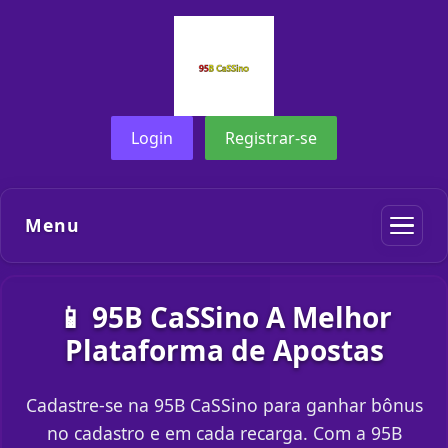
Login
Registrar-se
Menu
📱 95B CaSSino A Melhor
Plataforma de Apostas
Cadastre-se na 95B CaSSino para ganhar bônus
no cadastro e em cada recarga. Com a 95B