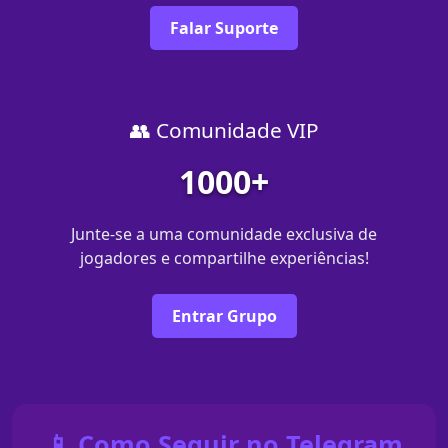
Falar Suporte
👥 Comunidade VIP
1000+
Junte-se a uma comunidade exclusiva de
jogadores e compartilhe experiências!
Entrar Grupo
📱 Como Seguir no Telegram