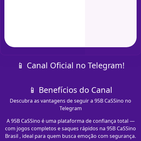
📱 Canal Oficial no Telegram!
📱 Benefícios do Canal
Descubra as vantagens de seguir a 95B CaSSino no
Telegram
A 95B CaSSino é uma plataforma de confiança total —
com jogos completos e saques rápidos na 95B CaSSino
Brasil , ideal para quem busca emoção com segurança.