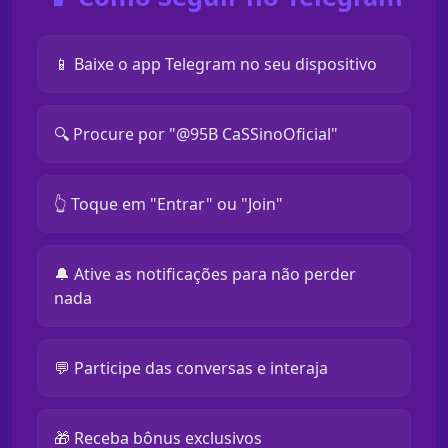
📱 Baixe o app Telegram no seu dispositivo
🔍 Procure por "@95B CaSSinoOficial"
👆 Toque em "Entrar" ou "Join"
🔔 Ative as notificações para não perder
nada
💬 Participe das conversas e interaja
🎁 Receba bônus exclusivos