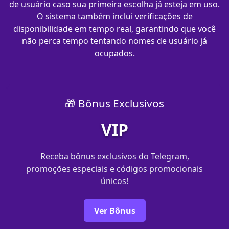
de usuário caso sua primeira escolha já esteja em uso.
O sistema também inclui verificações de
disponibilidade em tempo real, garantindo que você
não perca tempo tentando nomes de usuário já
ocupados.
🎁 Bônus Exclusivos
VIP
Receba bônus exclusivos do Telegram,
promoções especiais e códigos promocionais
únicos!
Ver Bônus