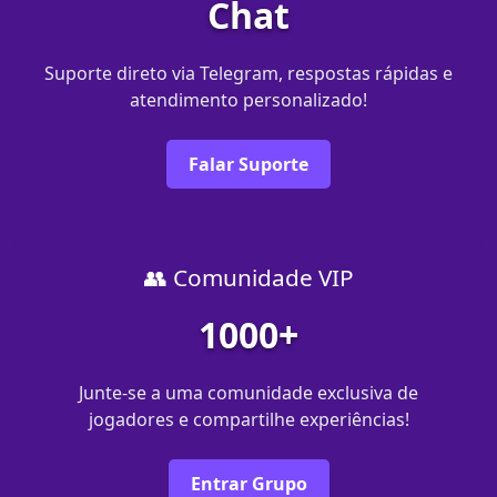
Chat
Suporte direto via Telegram, respostas rápidas e
atendimento personalizado!
Falar Suporte
👥 Comunidade VIP
1000+
Junte-se a uma comunidade exclusiva de
jogadores e compartilhe experiências!
Entrar Grupo