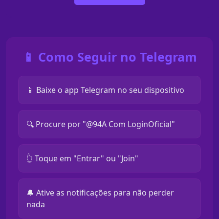
📱 Como Seguir no Telegram
📱 Baixe o app Telegram no seu dispositivo
🔍 Procure por "@94A Com LoginOficial"
👆 Toque em "Entrar" ou "Join"
🔔 Ative as notificações para não perder
nada