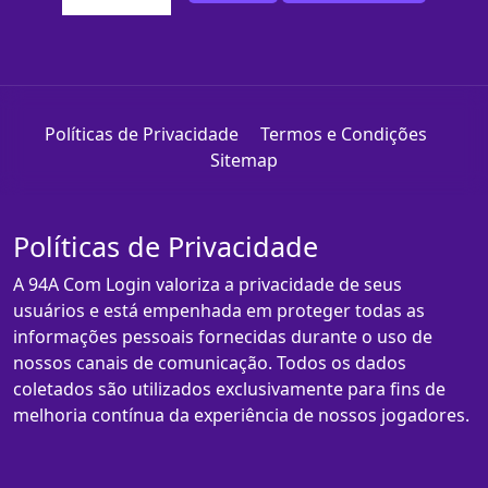
Políticas de Privacidade
Termos e Condições
Sitemap
Políticas de Privacidade
A 94A Com Login valoriza a privacidade de seus
usuários e está empenhada em proteger todas as
informações pessoais fornecidas durante o uso de
nossos canais de comunicação. Todos os dados
coletados são utilizados exclusivamente para fins de
melhoria contínua da experiência de nossos jogadores.