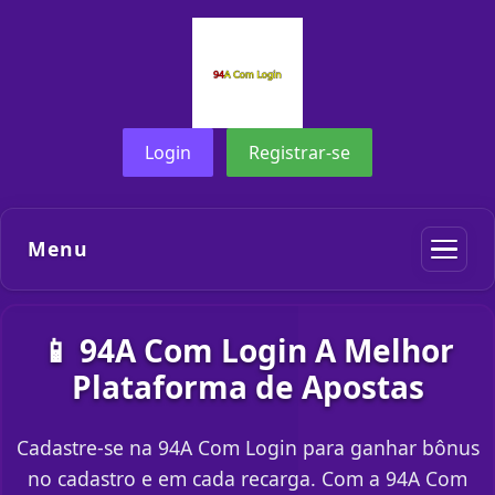
Login
Registrar-se
Menu
📱 94A Com Login A Melhor
Plataforma de Apostas
Cadastre-se na 94A Com Login para ganhar bônus
no cadastro e em cada recarga. Com a 94A Com