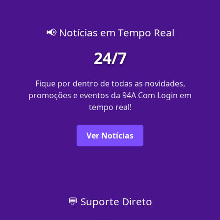
📢 Notícias em Tempo Real
24/7
Fique por dentro de todas as novidades,
promoções e eventos da 94A Com Login em
tempo real!
Ver Notícias
💬 Suporte Direto