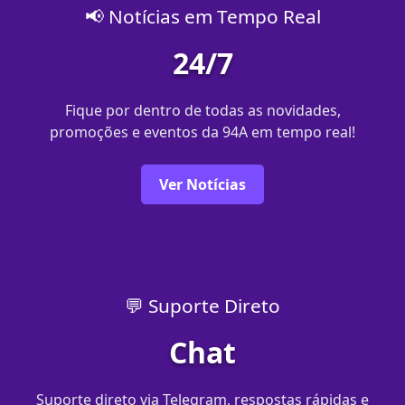
📢 Notícias em Tempo Real
24/7
Fique por dentro de todas as novidades,
promoções e eventos da 94A em tempo real!
Ver Notícias
💬 Suporte Direto
Chat
Suporte direto via Telegram, respostas rápidas e