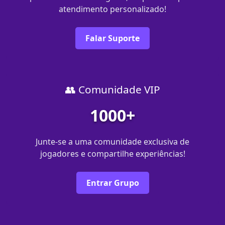
atendimento personalizado!
Falar Suporte
👥 Comunidade VIP
1000+
Junte-se a uma comunidade exclusiva de
jogadores e compartilhe experiências!
Entrar Grupo