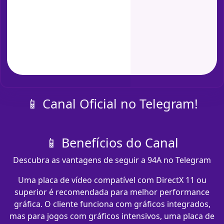
📱 Canal Oficial no Telegram!
📱 Benefícios do Canal
Descubra as vantagens de seguir a 94A no Telegram
Uma placa de vídeo compatível com DirectX 11 ou
superior é recomendada para melhor performance
gráfica. O cliente funciona com gráficos integrados,
mas para jogos com gráficos intensivos, uma placa de