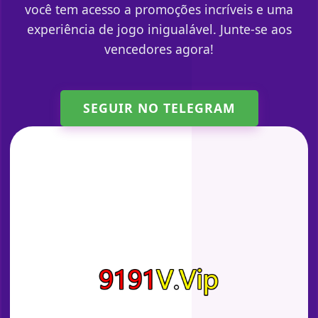
você tem acesso a promoções incríveis e uma
experiência de jogo inigualável. Junte-se aos
vencedores agora!
SEGUIR NO TELEGRAM