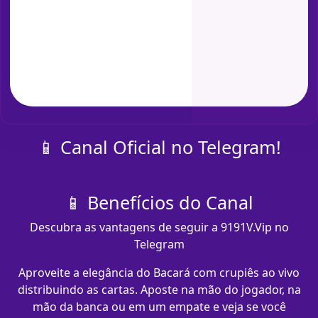
📱 Canal Oficial no Telegram!
📱 Benefícios do Canal
Descubra as vantagens de seguir a 9191V.Vip no
Telegram
Aproveite a elegância do Bacará com crupiês ao vivo
distribuindo as cartas. Aposte na mão do jogador, na
mão da banca ou em um empate e veja se você