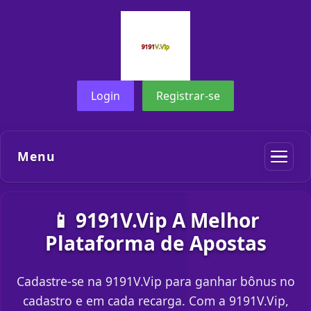
Login
Registrar-se
Menu
📱 9191V.Vip A Melhor
Plataforma de Apostas
Cadastre-se na 9191V.Vip para ganhar bônus no
cadastro e em cada recarga. Com a 9191V.Vip,