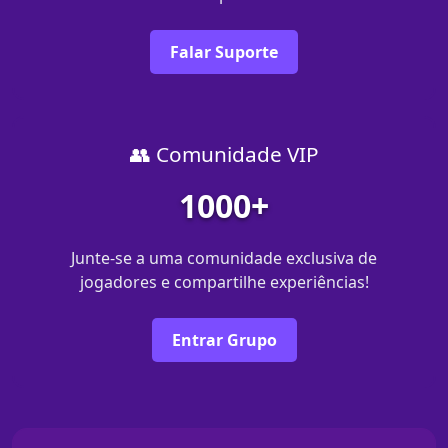
Falar Suporte
👥 Comunidade VIP
1000+
Junte-se a uma comunidade exclusiva de
jogadores e compartilhe experiências!
Entrar Grupo