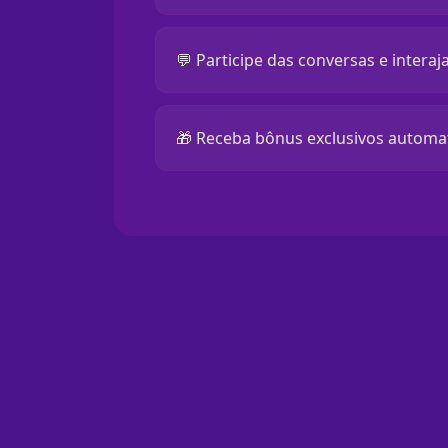
💬 Participe das conversas e interaj
🎁 Receba bônus exclusivos autom