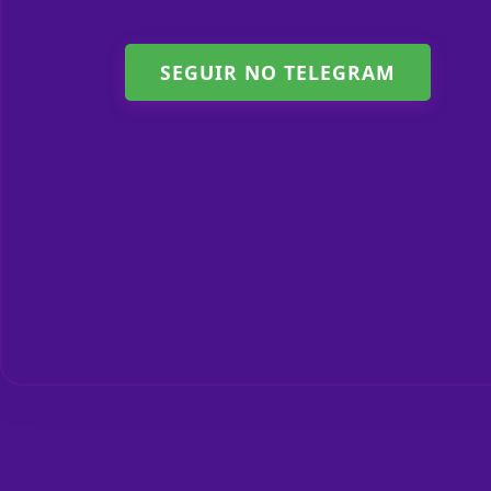
SEGUIR NO TELEGRAM