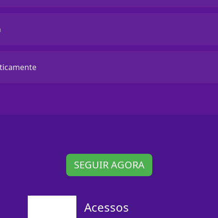
a
aticamente
SEGUIR AGORA
Acessos