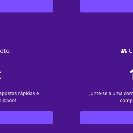
reto
👥 
t
espostas rápidas e
Junte-se a uma com
lizado!
compa
e