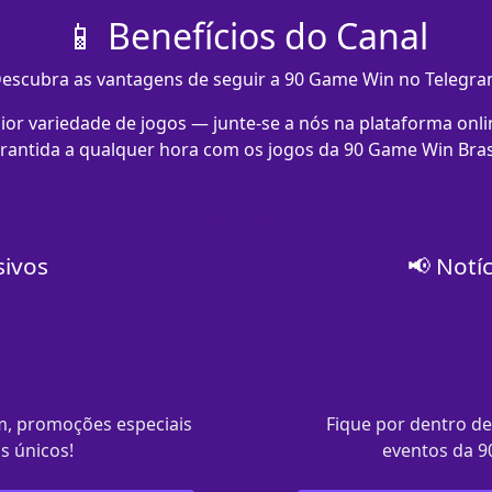
📱 Benefícios do Canal
escubra as vantagens de seguir a 90 Game Win no Telegr
ior variedade de jogos — junte-se a nós na plataforma onl
rantida a qualquer hora com os jogos da 90 Game Win Brasi
sivos
📢 Notí
m, promoções especiais
Fique por dentro d
s únicos!
eventos da 9