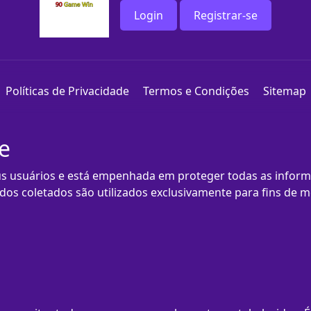
Login
Registrar-se
Políticas de Privacidade
Termos e Condições
Sitemap
de
eus usuários e está empenhada em proteger todas as inform
os coletados são utilizados exclusivamente para fins de m