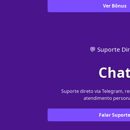
Ver Bônus
💬 Suporte Di
Cha
Suporte direto via Telegram, r
atendimento persona
Falar Suport