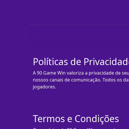
Políticas de Privacida
A 90 Game Win valoriza a privacidade de s
nossos canais de comunicação. Todos os dad
jogadores.
Termos e Condições