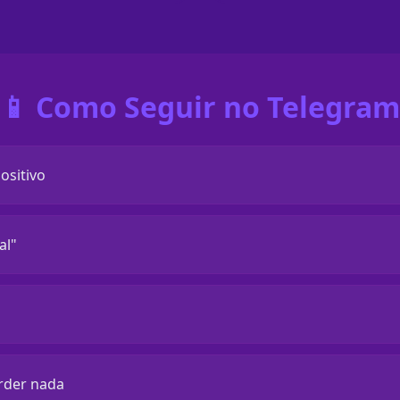
📱 Como Seguir no Telegram
ositivo
al"
erder nada