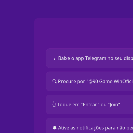
📱 Baixe o app Telegram no seu disp
🔍 Procure por "@90 Game WinOfici
👆 Toque em "Entrar" ou "Join"
🔔 Ative as notificações para não p