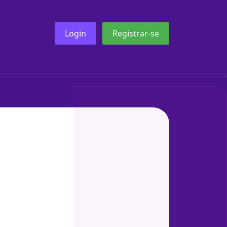
Login
Registrar-se