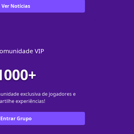
Ver Notícias
Comunidade VIP
1000+
unidade exclusiva de jogadores e
rtilhe experiências!
Entrar Grupo