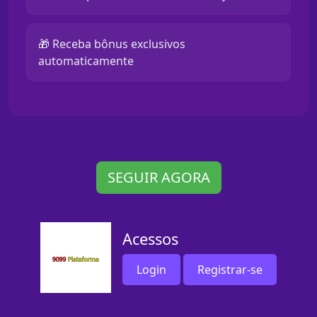
🎁 Receba bônus exclusivos
automaticamente
SEGUIR AGORA
Acessos
Login
Registrar-se