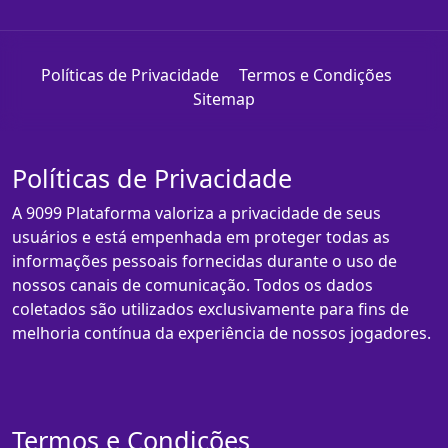
Políticas de Privacidade
Termos e Condições
Sitemap
Políticas de Privacidade
A 9099 Plataforma valoriza a privacidade de seus
usuários e está empenhada em proteger todas as
informações pessoais fornecidas durante o uso de
nossos canais de comunicação. Todos os dados
coletados são utilizados exclusivamente para fins de
melhoria contínua da experiência de nossos jogadores.
Termos e Condições