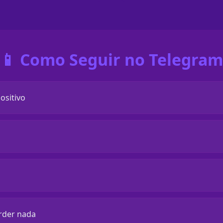
📱 Como Seguir no Telegram
ositivo
erder nada