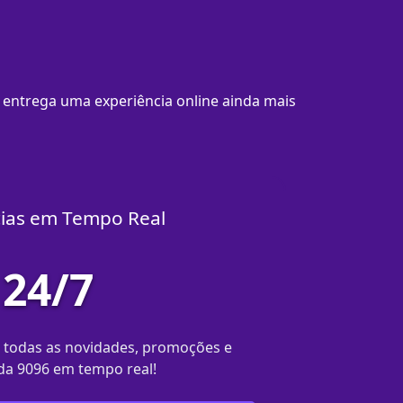
 entrega uma experiência online ainda mais
cias em Tempo Real
24/7
e todas as novidades, promoções e
da 9096 em tempo real!