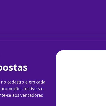
postas
 no cadastro e em cada
 promoções incríveis e
unte-se aos vencedores