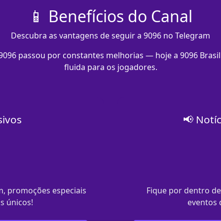
📱 Benefícios do Canal
Descubra as vantagens de seguir a 9096 no Telegram
096 passou por constantes melhorias — hoje a 9096 Brasil
fluida para os jogadores.
sivos
📢 Notí
m, promoções especiais
Fique por dentro d
s únicos!
eventos 