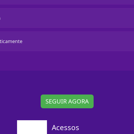
a
aticamente
SEGUIR AGORA
Acessos