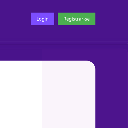
Login
Registrar-se