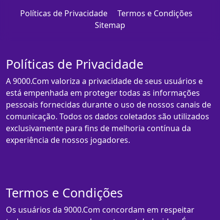
Políticas de Privacidade
Termos e Condições
Sitemap
Políticas de Privacidade
A 9000.Com valoriza a privacidade de seus usuários e
está empenhada em proteger todas as informações
pessoais fornecidas durante o uso de nossos canais de
comunicação. Todos os dados coletados são utilizados
exclusivamente para fins de melhoria contínua da
experiência de nossos jogadores.
Termos e Condições
Os usuários da 9000.Com concordam em respeitar