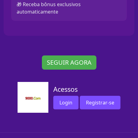
🎁 Receba bônus exclusivos
automaticamente
SEGUIR AGORA
Acessos
Login
Registrar-se