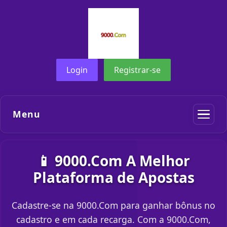
Login
Registrar-se
Menu
📱 9000.Com A Melhor
Plataforma de Apostas
Cadastre-se na 9000.Com para ganhar bônus no
cadastro e em cada recarga. Com a 9000.Com,