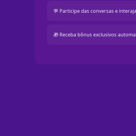
💬 Participe das conversas e interaj
🎁 Receba bônus exclusivos autom