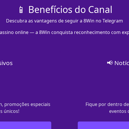
📱 Benefícios do Canal
Descubra as vantagens de seguir a 8Win no Telegram
 cassino online — a 8Win conquista reconhecimento com expe
sivos
📢 Notí
m, promoções especiais
Fique por dentro d
s únicos!
eventos 