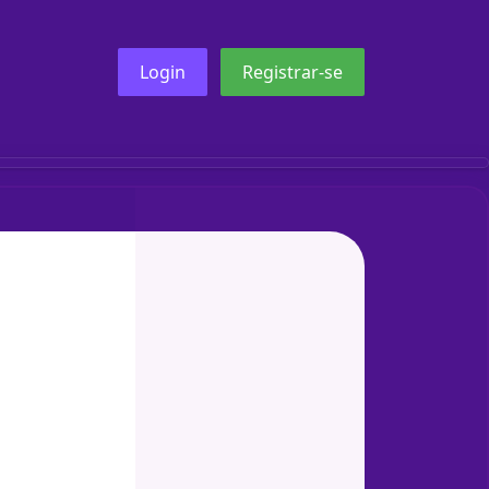
Login
Registrar-se