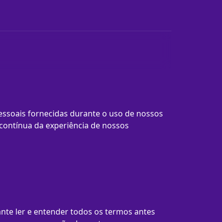
essoais fornecidas durante o uso de nossos
 contínua da experiência de nossos
nte ler e entender todos os termos antes