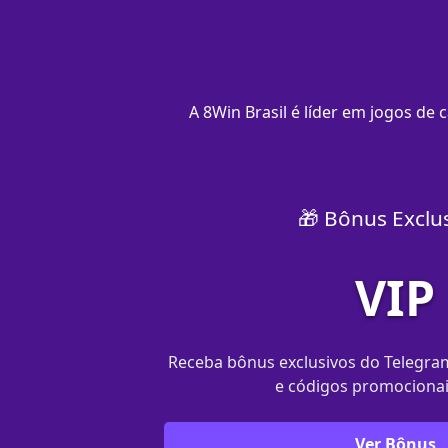
A 8Win Brasil é líder em jogos de
🎁 Bônus Exclu
VIP
Receba bônus exclusivos do Telegra
e códigos promocionai
Ver Bônus