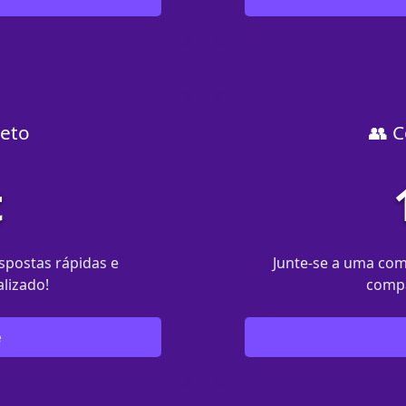
reto
👥 
t
espostas rápidas e
Junte-se a uma com
lizado!
compa
e