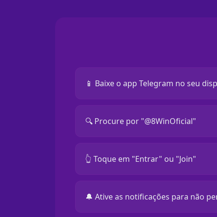
📱 Baixe o app Telegram no seu disp
🔍 Procure por "@8WinOficial"
👆 Toque em "Entrar" ou "Join"
🔔 Ative as notificações para não p