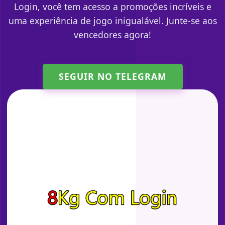
Login, você tem acesso a promoções incríveis e
uma experiência de jogo inigualável. Junte-se aos
vencedores agora!
SEGUIR NO TELEGRAM