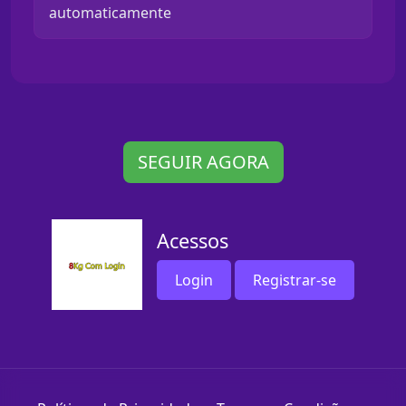
automaticamente
SEGUIR AGORA
Acessos
Login
Registrar-se