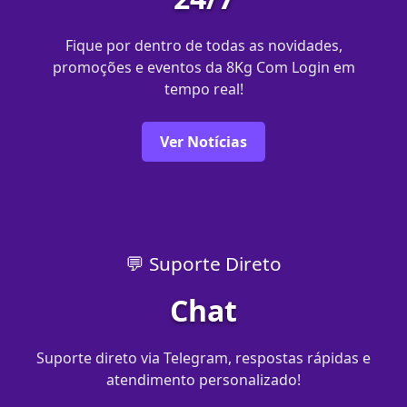
Fique por dentro de todas as novidades,
promoções e eventos da 8Kg Com Login em
tempo real!
Ver Notícias
💬 Suporte Direto
Chat
Suporte direto via Telegram, respostas rápidas e
atendimento personalizado!