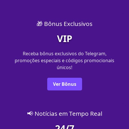
🎁 Bônus Exclusivos
VIP
Receba bônus exclusivos do Telegram,
promoções especiais e códigos promocionais
únicos!
Ver Bônus
📢 Notícias em Tempo Real
24/7