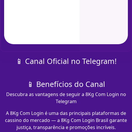
📱 Canal Oficial no Telegram!
📱 Benefícios do Canal
Descubra as vantagens de seguir a 8Kg Com Login no
Telegram
A 8Kg Com Login é uma das principais plataformas de
cassino do mercado — a 8Kg Com Login Brasil garante
justiça, transparência e promoções incríveis.