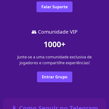
Falar Suporte
👥 Comunidade VIP
1000+
Junte-se a uma comunidade exclusiva de
jogadores e compartilhe experiências!
Entrar Grupo
📱 Como Seguir no Telegram