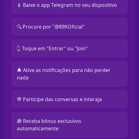
📱 Baixe o app Telegram no seu dispositivo
🔍 Procure por "@89KOficial"
👆 Toque em "Entrar" ou "Join"
🔔 Ative as notificações para não perder
nada
💬 Participe das conversas e interaja
🎁 Receba bônus exclusivos
automaticamente