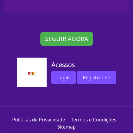
SEGUIR AGORA
Acessos
Login
Registrar-se
Políticas de Privacidade
Termos e Condições
Sitemap