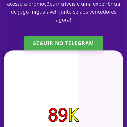
acesso a promoções incríveis e uma experiência
de jogo inigualável. Junte-se aos vencedores
agora!
SEGUIR NO TELEGRAM