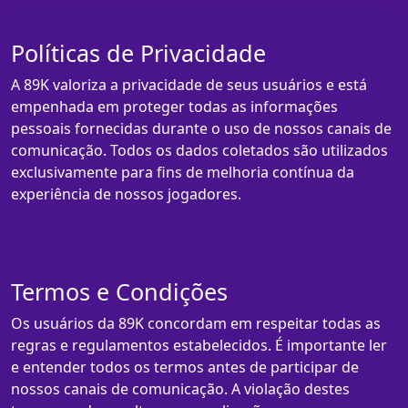
Políticas de Privacidade
A 89K valoriza a privacidade de seus usuários e está
empenhada em proteger todas as informações
pessoais fornecidas durante o uso de nossos canais de
comunicação. Todos os dados coletados são utilizados
exclusivamente para fins de melhoria contínua da
experiência de nossos jogadores.
Termos e Condições
Os usuários da 89K concordam em respeitar todas as
regras e regulamentos estabelecidos. É importante ler
e entender todos os termos antes de participar de
nossos canais de comunicação. A violação destes