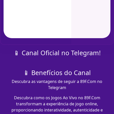
📱 Canal Oficial no Telegram!
📱 Benefícios do Canal
Descubra as vantagens de seguir a 89F.Com no
Telegram
Descubra como os Jogos Ao Vivo no 89F.Com
transformam a experiência de jogo online,
proporcionando interatividade, autenticidade e