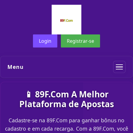
Login
Registrar-se
Menu
📱 89F.Com A Melhor
Plataforma de Apostas
Cadastre-se na 89F.Com para ganhar bônus no
cadastro e em cada recarga. Com a 89F.Com, você