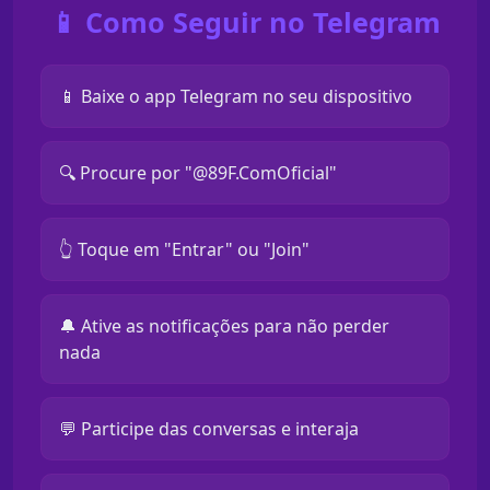
📱 Como Seguir no Telegram
📱 Baixe o app Telegram no seu dispositivo
🔍 Procure por "@89F.ComOficial"
👆 Toque em "Entrar" ou "Join"
🔔 Ative as notificações para não perder
nada
💬 Participe das conversas e interaja