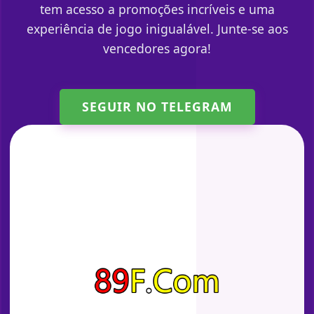
tem acesso a promoções incríveis e uma
experiência de jogo inigualável. Junte-se aos
vencedores agora!
SEGUIR NO TELEGRAM