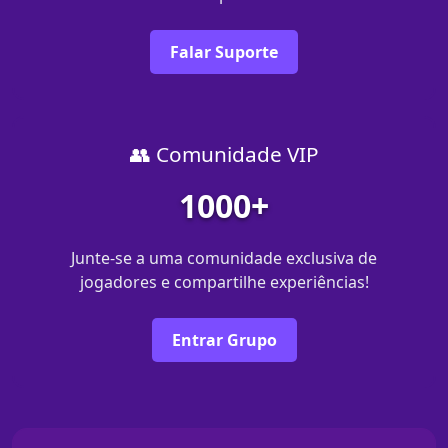
Falar Suporte
👥 Comunidade VIP
1000+
Junte-se a uma comunidade exclusiva de
jogadores e compartilhe experiências!
Entrar Grupo