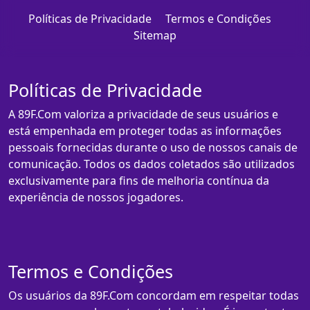
Políticas de Privacidade
Termos e Condições
Sitemap
Políticas de Privacidade
A 89F.Com valoriza a privacidade de seus usuários e
está empenhada em proteger todas as informações
pessoais fornecidas durante o uso de nossos canais de
comunicação. Todos os dados coletados são utilizados
exclusivamente para fins de melhoria contínua da
experiência de nossos jogadores.
Termos e Condições
Os usuários da 89F.Com concordam em respeitar todas