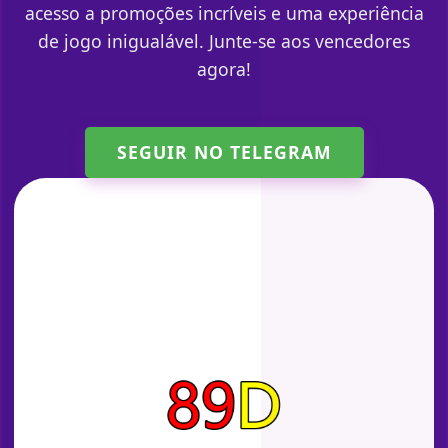
acesso a promoções incríveis e uma experiência
de jogo inigualável. Junte-se aos vencedores
agora!
SEGUIR NO TELEGRAM