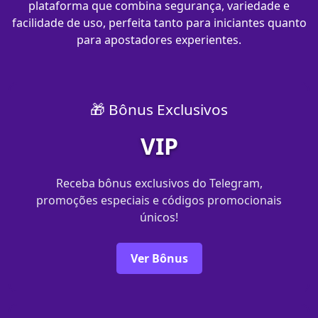
plataforma que combina segurança, variedade e
facilidade de uso, perfeita tanto para iniciantes quanto
para apostadores experientes.
🎁 Bônus Exclusivos
VIP
Receba bônus exclusivos do Telegram,
promoções especiais e códigos promocionais
únicos!
Ver Bônus