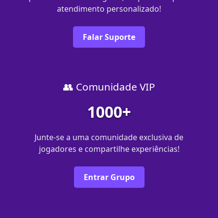
atendimento personalizado!
Falar Suporte
👥 Comunidade VIP
1000+
Junte-se a uma comunidade exclusiva de
jogadores e compartilhe experiências!
Entrar Grupo