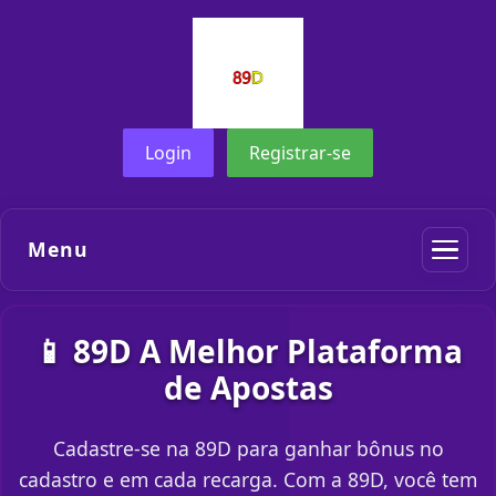
Login
Registrar-se
Menu
📱 89D A Melhor Plataforma
de Apostas
Cadastre-se na 89D para ganhar bônus no
cadastro e em cada recarga. Com a 89D, você tem