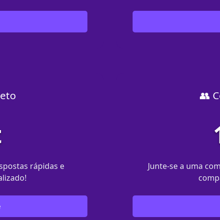
reto
👥 
t
espostas rápidas e
Junte-se a uma com
lizado!
compa
e