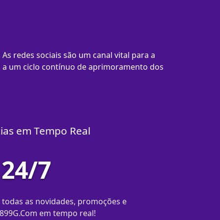
s redes sociais são um canal vital para a
o a um ciclo contínuo de aprimoramento dos
cias em Tempo Real
24/7
e todas as novidades, promoções e
 899G.Com em tempo real!