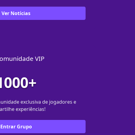
Ver Notícias
Comunidade VIP
1000+
unidade exclusiva de jogadores e
rtilhe experiências!
Entrar Grupo