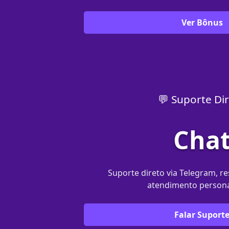
Ver Bônus
💬 Suporte Di
Cha
Suporte direto via Telegram, r
atendimento persona
Falar Suport