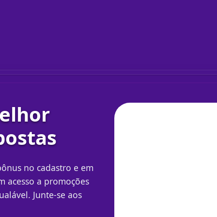
elhor
postas
bônus no cadastro e em
em acesso a promoções
ualável. Junte-se aos