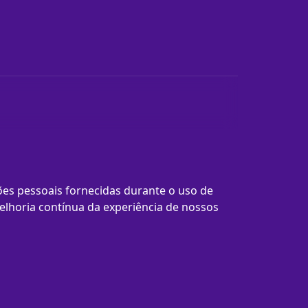
es pessoais fornecidas durante o uso de
elhoria contínua da experiência de nossos