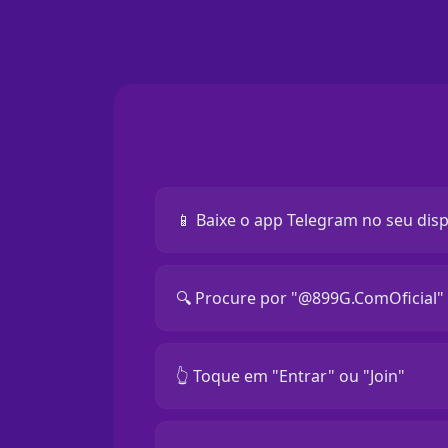
📱 Baixe o app Telegram no seu disp
🔍 Procure por "@899G.ComOficial"
👆 Toque em "Entrar" ou "Join"