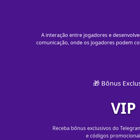
A interação entre jogadores e desenvolve
comunicação, onde os jogadores podem comp
🎁 Bônus Exclu
VIP
Receba bônus exclusivos do Telegra
e códigos promocionai