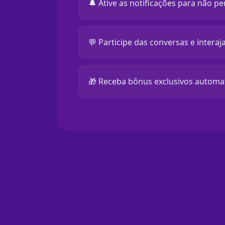
🔔 Ative as notificações para não p
💬 Participe das conversas e interaj
🎁 Receba bônus exclusivos autom