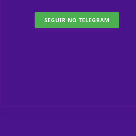
SEGUIR NO TELEGRAM