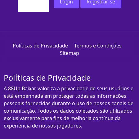
Login
Registrar-se
Políticas de Privacidade
Termos e Condições
Sitemap
Políticas de Privacidade
A 88Up Baixar valoriza a privacidade de seus usuários e
está empenhada em proteger todas as informações
pessoais fornecidas durante o uso de nossos canais de
comunicação. Todos os dados coletados são utilizados
exclusivamente para fins de melhoria contínua da
experiência de nossos jogadores.