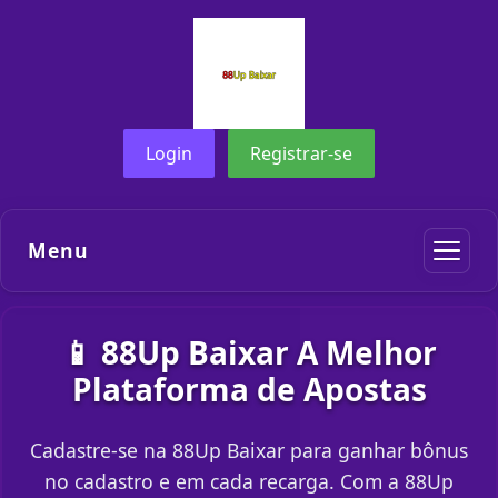
Login
Registrar-se
Menu
📱 88Up Baixar A Melhor
Plataforma de Apostas
Cadastre-se na 88Up Baixar para ganhar bônus
no cadastro e em cada recarga. Com a 88Up