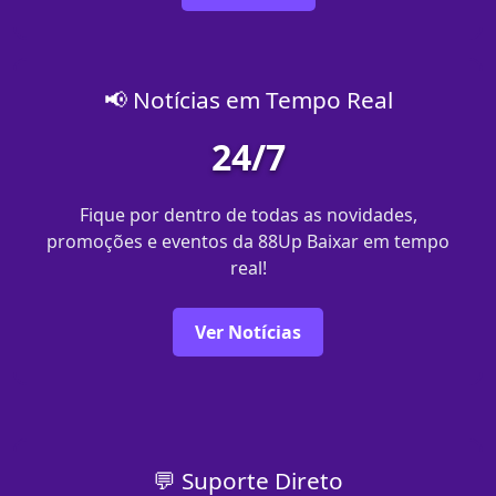
📢 Notícias em Tempo Real
24/7
Fique por dentro de todas as novidades,
promoções e eventos da 88Up Baixar em tempo
real!
Ver Notícias
💬 Suporte Direto