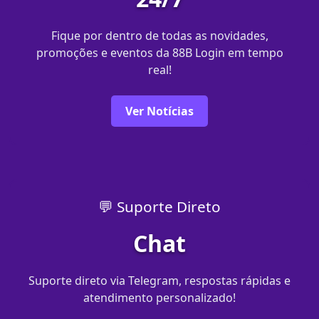
Fique por dentro de todas as novidades,
promoções e eventos da 88B Login em tempo
real!
Ver Notícias
💬 Suporte Direto
Chat
Suporte direto via Telegram, respostas rápidas e
atendimento personalizado!