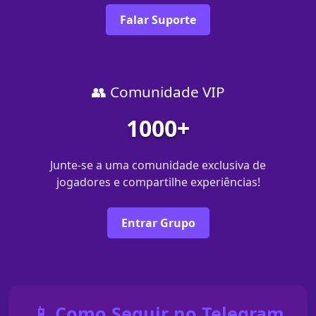
Falar Suporte
👥 Comunidade VIP
1000+
Junte-se a uma comunidade exclusiva de
jogadores e compartilhe experiências!
Entrar Grupo
📱 Como Seguir no Telegram