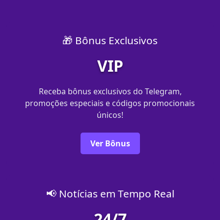
🎁 Bônus Exclusivos
VIP
Receba bônus exclusivos do Telegram,
promoções especiais e códigos promocionais
únicos!
Ver Bônus
📢 Notícias em Tempo Real
24/7