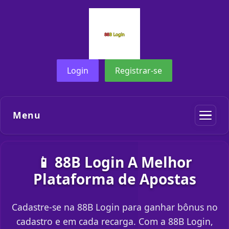
Login
Registrar-se
Menu
📱 88B Login A Melhor
Plataforma de Apostas
Cadastre-se na 88B Login para ganhar bônus no
cadastro e em cada recarga. Com a 88B Login,