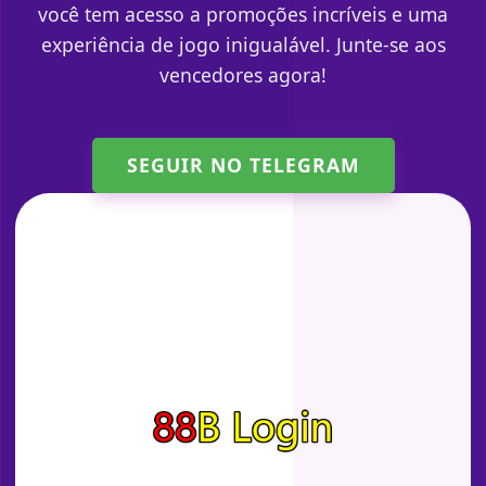
você tem acesso a promoções incríveis e uma
experiência de jogo inigualável. Junte-se aos
vencedores agora!
SEGUIR NO TELEGRAM