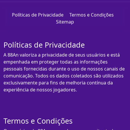
Políticas de Privacidade
Termos e Condições
Sitemap
Políticas de Privacidade
A 88An valoriza a privacidade de seus usuários e está
empenhada em proteger todas as informações
pessoais fornecidas durante o uso de nossos canais de
comunicação. Todos os dados coletados são utilizados
exclusivamente para fins de melhoria contínua da
experiência de nossos jogadores.
Termos e Condições