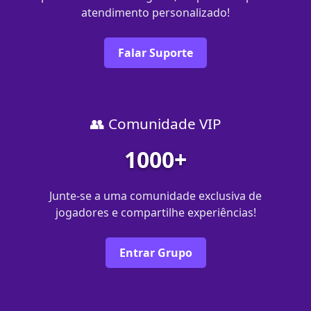
atendimento personalizado!
Falar Suporte
👥 Comunidade VIP
1000+
Junte-se a uma comunidade exclusiva de
jogadores e compartilhe experiências!
Entrar Grupo