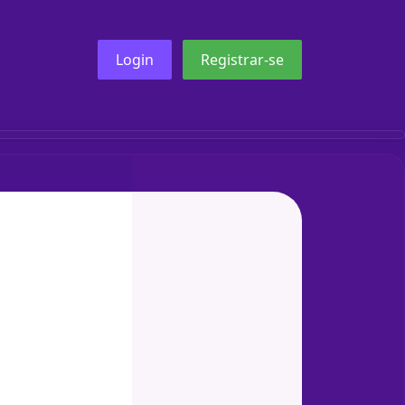
Login
Registrar-se