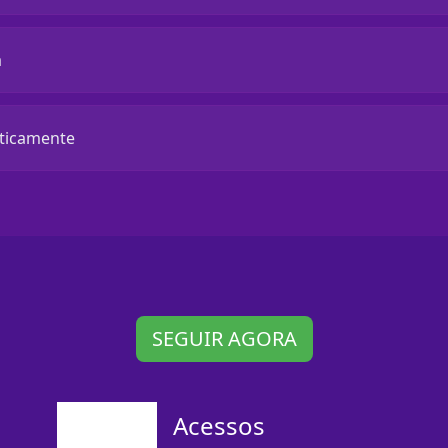
a
aticamente
SEGUIR AGORA
Acessos