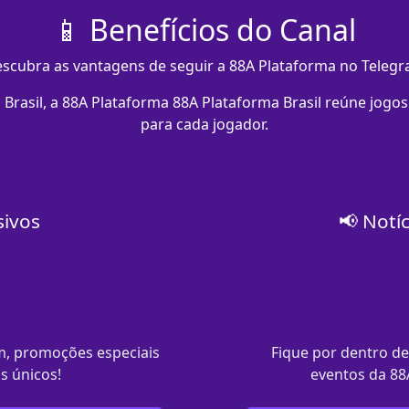
📱 Benefícios do Canal
scubra as vantagens de seguir a 88A Plataforma no Teleg
 Brasil, a 88A Plataforma 88A Plataforma Brasil reúne jogo
para cada jogador.
sivos
📢 Notí
m, promoções especiais
Fique por dentro d
s únicos!
eventos da 88