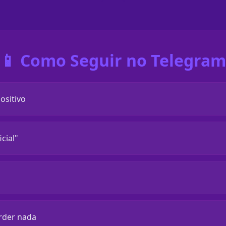
📱 Como Seguir no Telegram
ositivo
cial"
erder nada