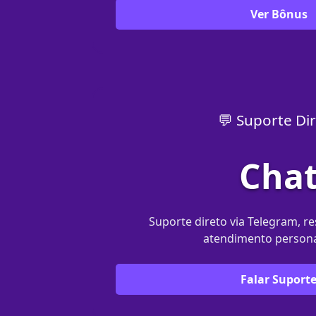
Ver Bônus
💬 Suporte Di
Cha
Suporte direto via Telegram, r
atendimento persona
Falar Suport