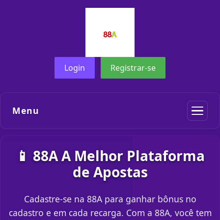
Login
Registrar-se
Menu
📱 88A A Melhor Plataforma
de Apostas
Cadastre-se na 88A para ganhar bônus no
cadastro e em cada recarga. Com a 88A, você tem