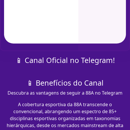
📱 Canal Oficial no Telegram!
📱 Benefícios do Canal
Descubra as vantagens de seguir a 88A no Telegram
A cobertura esportiva da 88A transcende o
convencional, abrangendo um espectro de 85+
disciplinas esportivas organizadas em taxonomias
hierárquicas, desde os mercados mainstream de alta