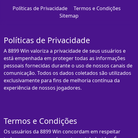
Políticas de Privacidade
Termos e Condições
Sitemap
Políticas de Privacidade
A 8899 Win valoriza a privacidade de seus usuários e
está empenhada em proteger todas as informações
pessoais fornecidas durante o uso de nossos canais de
comunicação. Todos os dados coletados são utilizados
exclusivamente para fins de melhoria contínua da
experiência de nossos jogadores.
Termos e Condições
Os usuários da 8899 Win concordam em respeitar