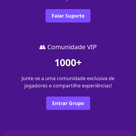
Falar Suporte
👥 Comunidade VIP
1000+
Junte-se a uma comunidade exclusiva de
jogadores e compartilhe experiências!
Entrar Grupo