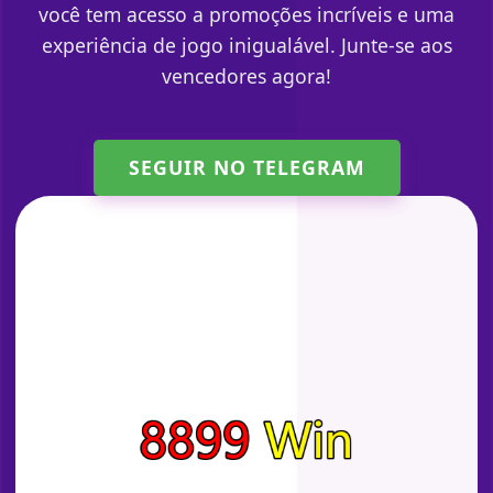
você tem acesso a promoções incríveis e uma
experiência de jogo inigualável. Junte-se aos
vencedores agora!
SEGUIR NO TELEGRAM