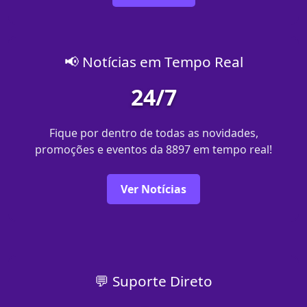
📢 Notícias em Tempo Real
24/7
Fique por dentro de todas as novidades,
promoções e eventos da 8897 em tempo real!
Ver Notícias
💬 Suporte Direto