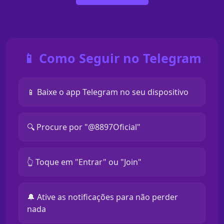
📱 Como Seguir no Telegram
📱 Baixe o app Telegram no seu dispositivo
🔍 Procure por "@8897Oficial"
👆 Toque em "Entrar" ou "Join"
🔔 Ative as notificações para não perder
nada