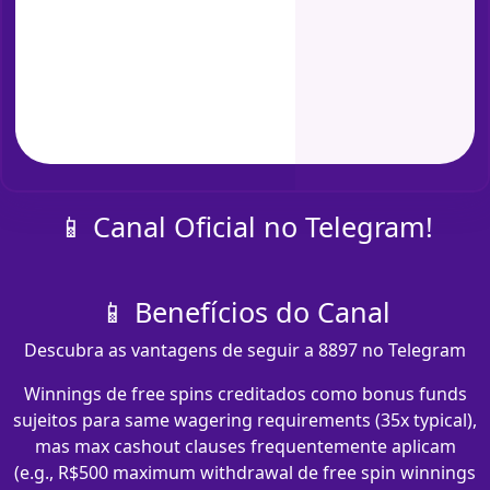
📱 Canal Oficial no Telegram!
📱 Benefícios do Canal
Descubra as vantagens de seguir a 8897 no Telegram
Winnings de free spins creditados como bonus funds
sujeitos para same wagering requirements (35x typical),
mas max cashout clauses frequentemente aplicam
(e.g., R$500 maximum withdrawal de free spin winnings