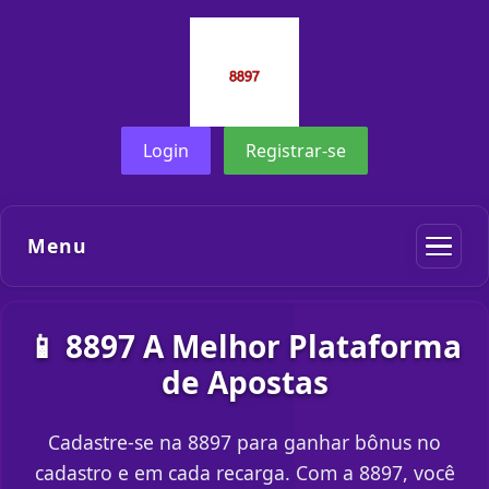
Login
Registrar-se
Menu
📱 8897 A Melhor Plataforma
de Apostas
Cadastre-se na 8897 para ganhar bônus no
cadastro e em cada recarga. Com a 8897, você