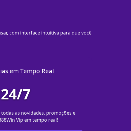
m
sar, com interface intuitiva para que você
cias em Tempo Real
24/7
e todas as novidades, promoções e
888Win Vip em tempo real!