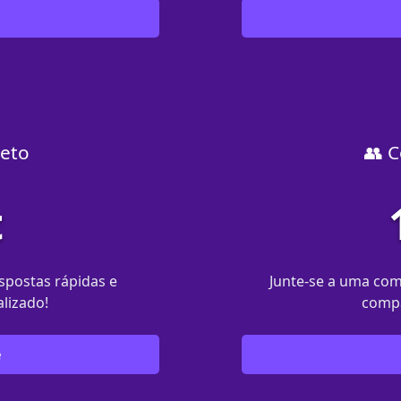
reto
👥 
t
espostas rápidas e
Junte-se a uma com
lizado!
compa
e