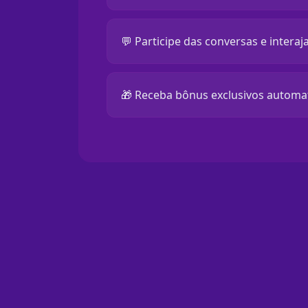
💬 Participe das conversas e interaj
🎁 Receba bônus exclusivos autom