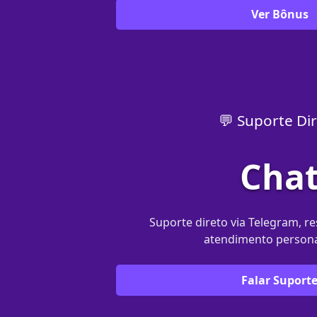
Ver Bônus
💬 Suporte Di
Cha
Suporte direto via Telegram, r
atendimento persona
Falar Suport