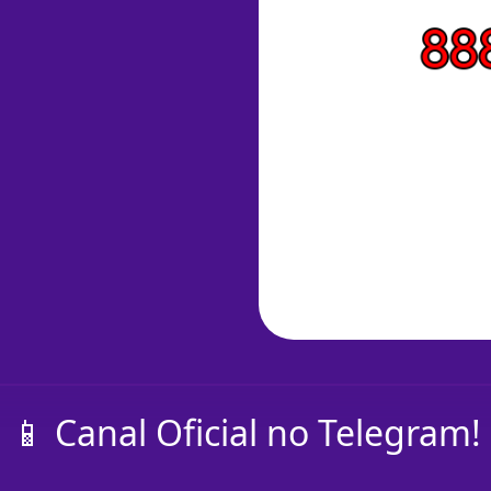
📱 Canal Oficial no Telegram!