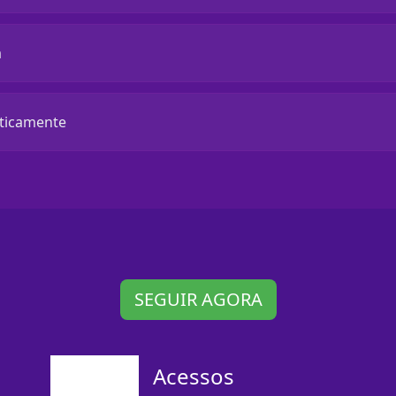
a
aticamente
SEGUIR AGORA
Acessos