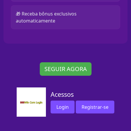
🎁 Receba bônus exclusivos
automaticamente
SEGUIR AGORA
Acessos
Login
Registrar-se