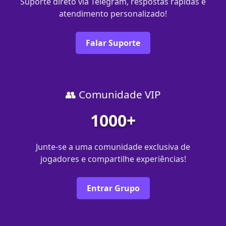
Suporte direto via Telegram, respostas rápidas e
atendimento personalizado!
Falar Suporte
👥 Comunidade VIP
1000+
Junte-se a uma comunidade exclusiva de
jogadores e compartilhe experiências!
Entrar Grupo