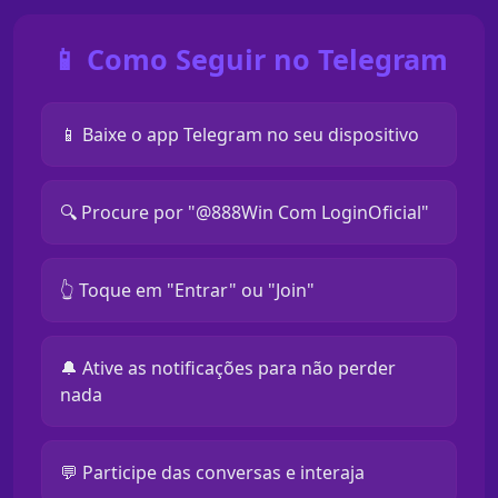
📱 Como Seguir no Telegram
📱 Baixe o app Telegram no seu dispositivo
🔍 Procure por "@888Win Com LoginOficial"
👆 Toque em "Entrar" ou "Join"
🔔 Ative as notificações para não perder
nada
💬 Participe das conversas e interaja