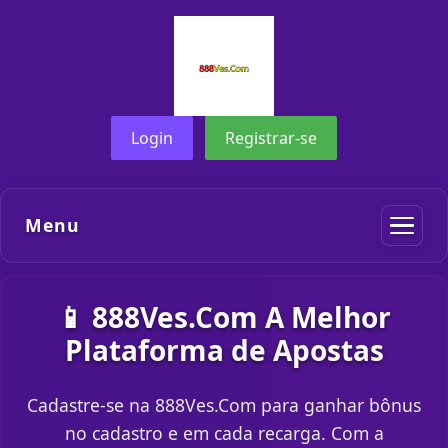
Login
Registrar-se
Menu
📱 888Ves.Com A Melhor
Plataforma de Apostas
Cadastre-se na 888Ves.Com para ganhar bônus
no cadastro e em cada recarga. Com a