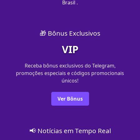
Brasil .
🎁 Bônus Exclusivos
VIP
Receba bônus exclusivos do Telegram,
promoções especiais e códigos promocionais
únicos!
Ver Bônus
📢 Notícias em Tempo Real