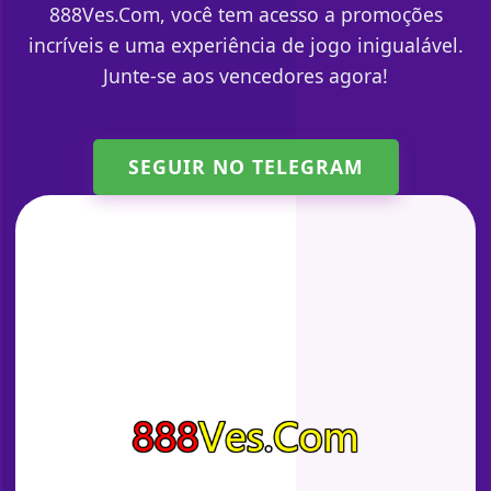
888Ves.Com, você tem acesso a promoções
incríveis e uma experiência de jogo inigualável.
Junte-se aos vencedores agora!
SEGUIR NO TELEGRAM