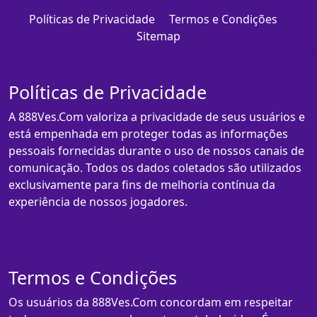
Políticas de Privacidade
Termos e Condições
Sitemap
Políticas de Privacidade
A 888Ves.Com valoriza a privacidade de seus usuários e
está empenhada em proteger todas as informações
pessoais fornecidas durante o uso de nossos canais de
comunicação. Todos os dados coletados são utilizados
exclusivamente para fins de melhoria contínua da
experiência de nossos jogadores.
Termos e Condições
Os usuários da 888Ves.Com concordam em respeitar