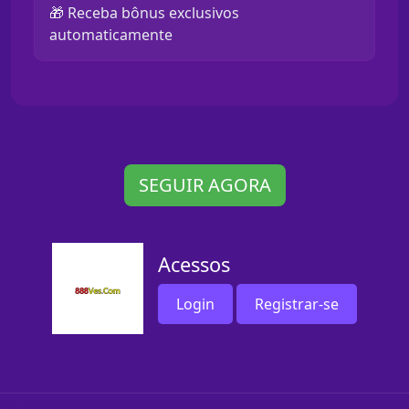
🎁 Receba bônus exclusivos
automaticamente
SEGUIR AGORA
Acessos
Login
Registrar-se