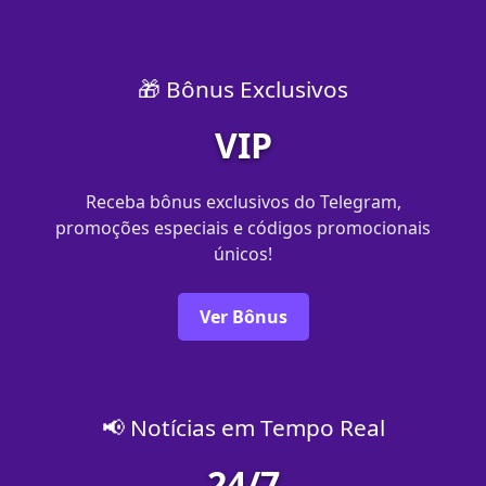
🎁 Bônus Exclusivos
VIP
Receba bônus exclusivos do Telegram,
promoções especiais e códigos promocionais
únicos!
Ver Bônus
📢 Notícias em Tempo Real
24/7