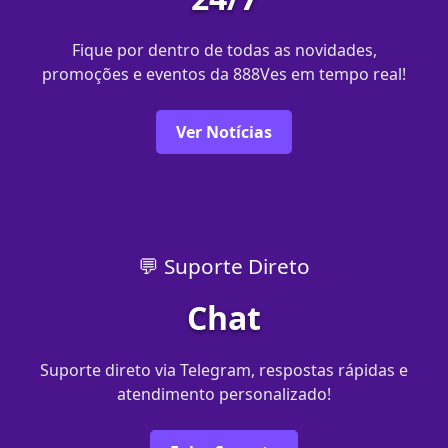
Fique por dentro de todas as novidades,
promoções e eventos da 888Ves em tempo real!
Ver Notícias
💬 Suporte Direto
Chat
Suporte direto via Telegram, respostas rápidas e
atendimento personalizado!