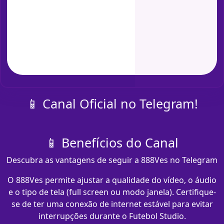
📱 Canal Oficial no Telegram!
📱 Benefícios do Canal
Descubra as vantagens de seguir a 888Ves no Telegram
O 888Ves permite ajustar a qualidade do vídeo, o áudio
e o tipo de tela (full screen ou modo janela). Certifique-
se de ter uma conexão de internet estável para evitar
interrupções durante o Futebol Studio.