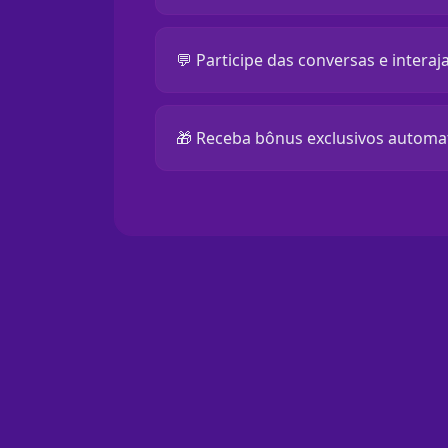
💬 Participe das conversas e interaj
🎁 Receba bônus exclusivos autom