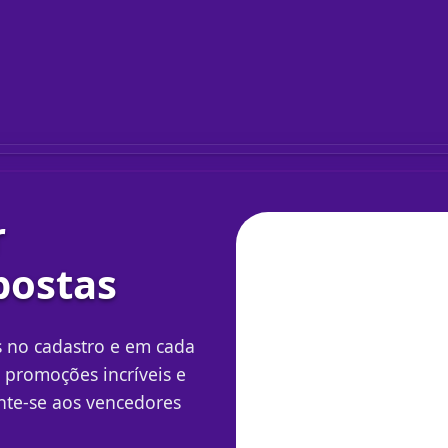
r
postas
 no cadastro e em cada
 promoções incríveis e
unte-se aos vencedores