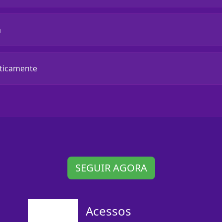
a
aticamente
SEGUIR AGORA
Acessos