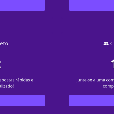
reto
👥 
t
espostas rápidas e
Junte-se a uma com
lizado!
compa
e