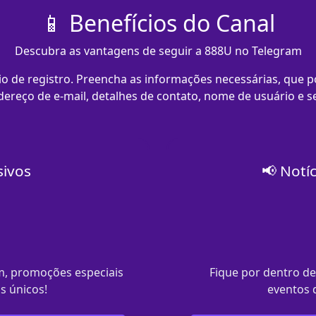
📱 Benefícios do Canal
Descubra as vantagens de seguir a 888U no Telegram
io de registro. Preencha as informações necessárias, que 
ereço de e-mail, detalhes de contato, nome de usuário e s
sivos
📢 Notí
m, promoções especiais
Fique por dentro d
s únicos!
eventos 