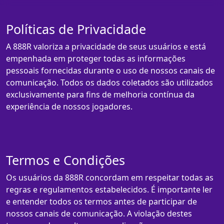
Políticas de Privacidade
A 888R valoriza a privacidade de seus usuários e está
empenhada em proteger todas as informações
pessoais fornecidas durante o uso de nossos canais de
comunicação. Todos os dados coletados são utilizados
exclusivamente para fins de melhoria contínua da
experiência de nossos jogadores.
Termos e Condições
Os usuários da 888R concordam em respeitar todas as
regras e regulamentos estabelecidos. É importante ler
e entender todos os termos antes de participar de
nossos canais de comunicação. A violação destes