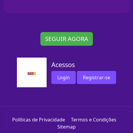
SEGUIR AGORA
Acessos
Login
Registrar-se
Políticas de Privacidade
Termos e Condições
Sitemap