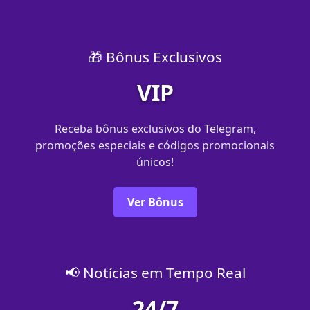
🎁 Bônus Exclusivos
VIP
Receba bônus exclusivos do Telegram,
promoções especiais e códigos promocionais
únicos!
Ver Bônus
📢 Notícias em Tempo Real
24/7