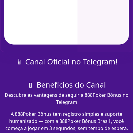
📱 Canal Oficial no Telegram!
📱 Benefícios do Canal
Descubra as vantagens de seguir a 888Poker Bônus no
Telegram
A 888Poker Bônus tem registro simples e suporte
humanizado — com a 888Poker Bônus Brasil , você
começa a jogar em 3 segundos, sem tempo de espera.