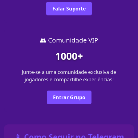
Falar Suporte
👥 Comunidade VIP
1000+
Junte-se a uma comunidade exclusiva de
jogadores e compartilhe experiências!
Entrar Grupo
📱 Como Seguir no Telegram