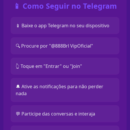
📱 Como Seguir no Telegram
📱 Baixe o app Telegram no seu dispositivo
🔍 Procure por "@888Brl VipOficial"
👆 Toque em "Entrar" ou "Join"
🔔 Ative as notificações para não perder
nada
💬 Participe das conversas e interaja