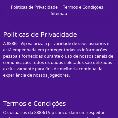
Políticas de Privacidade
Termos e Condições
Sitemap
Políticas de Privacidade
A 888Brl Vip valoriza a privacidade de seus usuários e
está empenhada em proteger todas as informações
pessoais fornecidas durante o uso de nossos canais de
comunicação. Todos os dados coletados são utilizados
exclusivamente para fins de melhoria contínua da
experiência de nossos jogadores.
Termos e Condições
Os usuários da 888Brl Vip concordam em respeitar