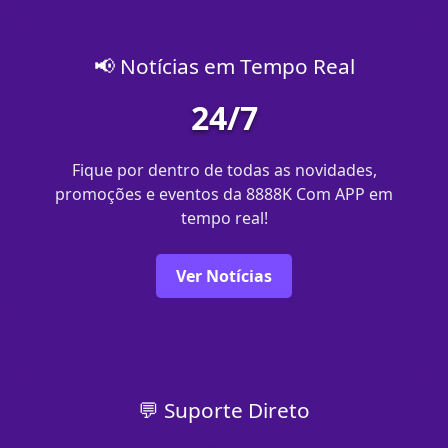
📢 Notícias em Tempo Real
24/7
Fique por dentro de todas as novidades,
promoções e eventos da 8888K Com APP em
tempo real!
Ver Notícias
💬 Suporte Direto