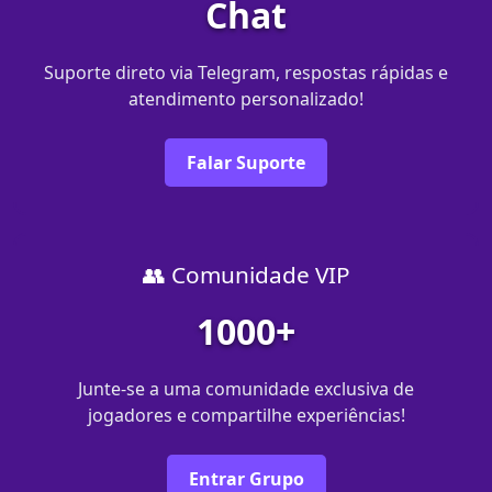
Chat
Suporte direto via Telegram, respostas rápidas e
atendimento personalizado!
Falar Suporte
👥 Comunidade VIP
1000+
Junte-se a uma comunidade exclusiva de
jogadores e compartilhe experiências!
Entrar Grupo