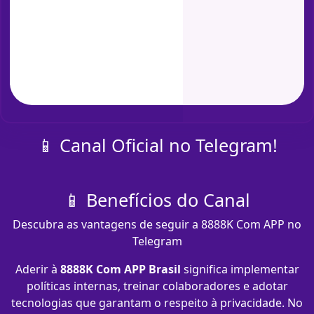
📱 Canal Oficial no Telegram!
📱 Benefícios do Canal
Descubra as vantagens de seguir a 8888K Com APP no
Telegram
Aderir à
8888K Com APP Brasil
significa implementar
políticas internas, treinar colaboradores e adotar
tecnologias que garantam o respeito à privacidade. No