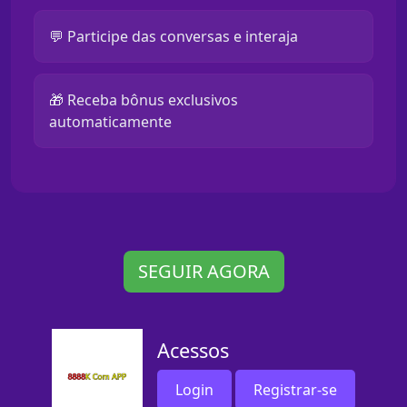
💬 Participe das conversas e interaja
🎁 Receba bônus exclusivos
automaticamente
SEGUIR AGORA
Acessos
Login
Registrar-se