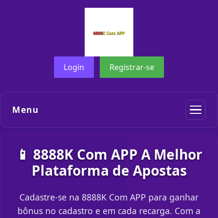
Login
Registrar-se
Menu
📱 8888K Com APP A Melhor
Plataforma de Apostas
Cadastre-se na 8888K Com APP para ganhar
bônus no cadastro e em cada recarga. Com a