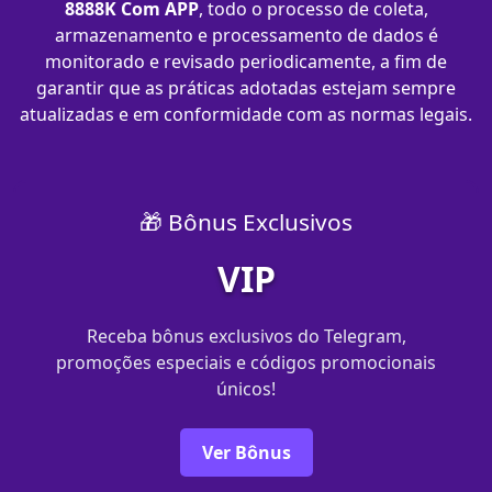
8888K Com APP
, todo o processo de coleta,
armazenamento e processamento de dados é
monitorado e revisado periodicamente, a fim de
garantir que as práticas adotadas estejam sempre
atualizadas e em conformidade com as normas legais.
🎁 Bônus Exclusivos
VIP
Receba bônus exclusivos do Telegram,
promoções especiais e códigos promocionais
únicos!
Ver Bônus