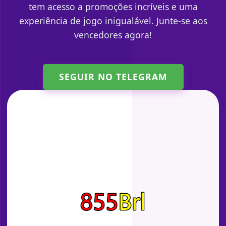
tem acesso a promoções incríveis e uma
experiência de jogo inigualável. Junte-se aos
vencedores agora!
SEGUIR NO TELEGRAM