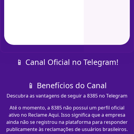
📱 Canal Oficial no Telegram!
📱 Benefícios do Canal
Descubra as vantagens de seguir a 8385 no Telegram
Até o momento, a 8385 não possui um perfil oficial
ativo no Reclame Aqui. Isso significa que a empresa
ainda não se registrou na plataforma para responder
publicamente às reclamações de usuários brasileiros.