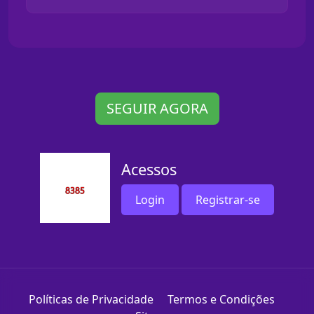
SEGUIR AGORA
Acessos
Login
Registrar-se
Políticas de Privacidade
Termos e Condições