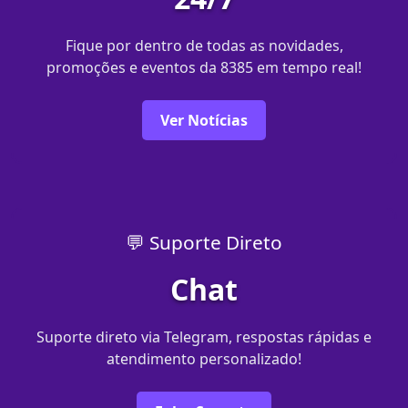
Fique por dentro de todas as novidades,
promoções e eventos da 8385 em tempo real!
Ver Notícias
💬 Suporte Direto
Chat
Suporte direto via Telegram, respostas rápidas e
atendimento personalizado!