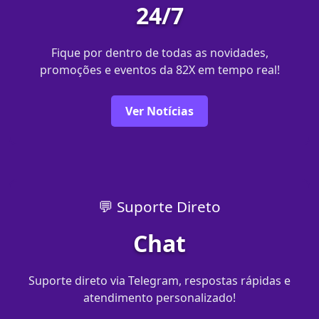
24/7
Fique por dentro de todas as novidades,
promoções e eventos da 82X em tempo real!
Ver Notícias
💬 Suporte Direto
Chat
Suporte direto via Telegram, respostas rápidas e
atendimento personalizado!