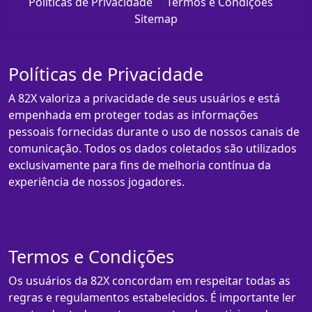
Políticas de Privacidade
Termos e Condições
Sitemap
Políticas de Privacidade
A 82X valoriza a privacidade de seus usuários e está
empenhada em proteger todas as informações
pessoais fornecidas durante o uso de nossos canais de
comunicação. Todos os dados coletados são utilizados
exclusivamente para fins de melhoria contínua da
experiência de nossos jogadores.
Termos e Condições
Os usuários da 82X concordam em respeitar todas as
regras e regulamentos estabelecidos. É importante ler