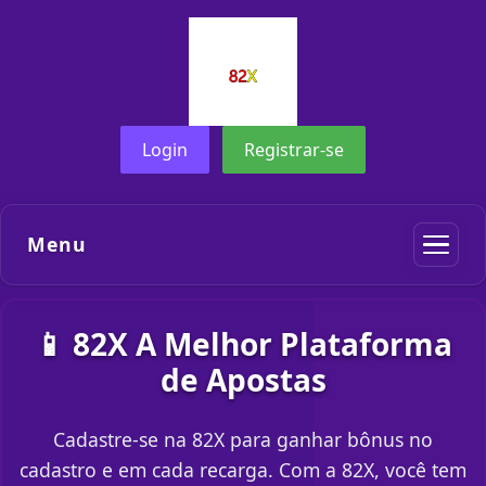
Login
Registrar-se
Menu
📱 82X A Melhor Plataforma
de Apostas
Cadastre-se na 82X para ganhar bônus no
cadastro e em cada recarga. Com a 82X, você tem