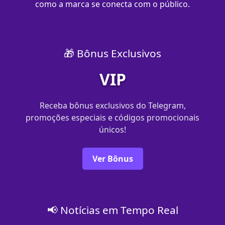
como a marca se conecta com o público.
🎁 Bônus Exclusivos
VIP
Receba bônus exclusivos do Telegram,
promoções especiais e códigos promocionais
únicos!
Ver Bônus
📢 Notícias em Tempo Real