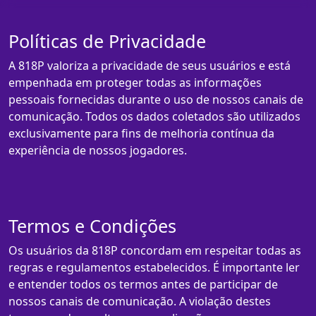
Políticas de Privacidade
A 818P valoriza a privacidade de seus usuários e está
empenhada em proteger todas as informações
pessoais fornecidas durante o uso de nossos canais de
comunicação. Todos os dados coletados são utilizados
exclusivamente para fins de melhoria contínua da
experiência de nossos jogadores.
Termos e Condições
Os usuários da 818P concordam em respeitar todas as
regras e regulamentos estabelecidos. É importante ler
e entender todos os termos antes de participar de
nossos canais de comunicação. A violação destes