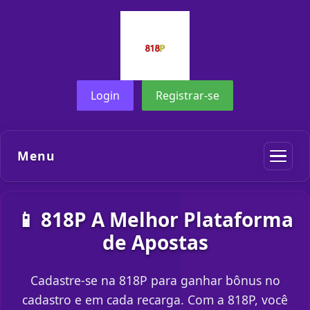
Login
Registrar-se
Menu
📱 818P A Melhor Plataforma
de Apostas
Cadastre-se na 818P para ganhar bônus no
cadastro e em cada recarga. Com a 818P, você