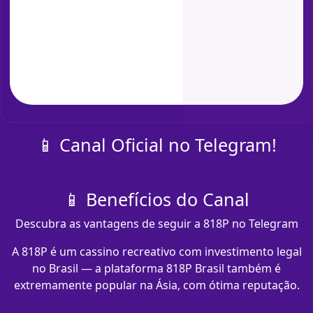
📱 Canal Oficial no Telegram!
📱 Benefícios do Canal
Descubra as vantagens de seguir a 818P no Telegram
A 818P é um cassino recreativo com investimento legal
no Brasil — a plataforma 818P Brasil também é
extremamente popular na Ásia, com ótima reputação.