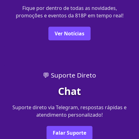
Fique por dentro de todas as novidades,
promoções e eventos da 818P em tempo real!
Ver Notícias
💬 Suporte Direto
Chat
Suporte direto via Telegram, respostas rápidas e
atendimento personalizado!
Falar Suporte