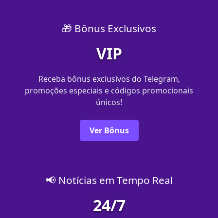
🎁 Bônus Exclusivos
VIP
Receba bônus exclusivos do Telegram,
promoções especiais e códigos promocionais
únicos!
Ver Bônus
📢 Notícias em Tempo Real
24/7