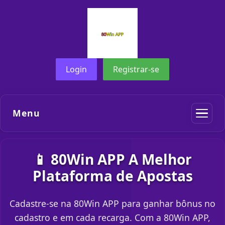
Login
Registrar-se
Menu
📱 80Win APP A Melhor
Plataforma de Apostas
Cadastre-se na 80Win APP para ganhar bônus no
cadastro e em cada recarga. Com a 80Win APP,