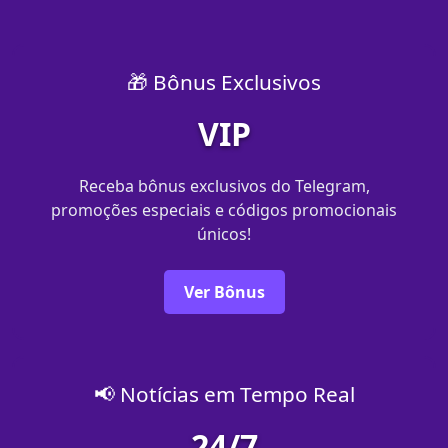
🎁 Bônus Exclusivos
VIP
Receba bônus exclusivos do Telegram,
promoções especiais e códigos promocionais
únicos!
Ver Bônus
📢 Notícias em Tempo Real
24/7