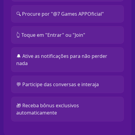
🔍 Procure por "@7 Games APPOficial"
👆 Toque em "Entrar" ou "Join"
🔔 Ative as notificações para não perder
nada
💬 Participe das conversas e interaja
🎁 Receba bônus exclusivos
automaticamente