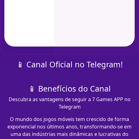
📱 Canal Oficial no Telegram!
📱 Benefícios do Canal
Descubra as vantagens de seguir a 7 Games APP no
Telegram
O mundo dos jogos móveis tem crescido de forma
exponencial nos últimos anos, transformando-se em
uma das indústrias mais dinâmicas e lucrativas do