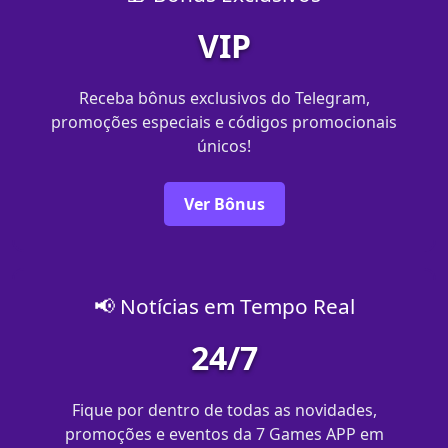
VIP
Receba bônus exclusivos do Telegram,
promoções especiais e códigos promocionais
únicos!
Ver Bônus
📢 Notícias em Tempo Real
24/7
Fique por dentro de todas as novidades,
promoções e eventos da 7 Games APP em