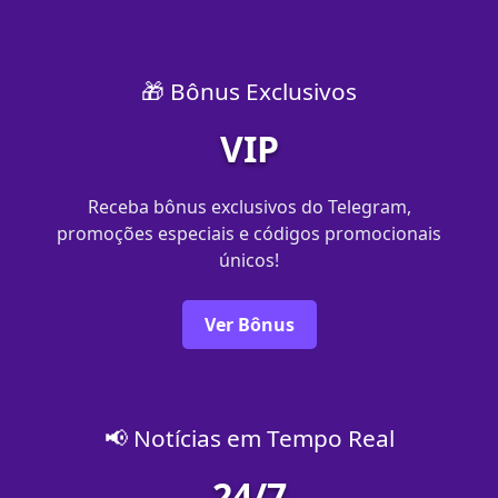
🎁 Bônus Exclusivos
VIP
Receba bônus exclusivos do Telegram,
promoções especiais e códigos promocionais
únicos!
Ver Bônus
📢 Notícias em Tempo Real
24/7