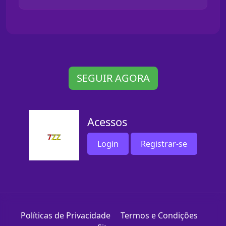
SEGUIR AGORA
Acessos
Login
Registrar-se
Políticas de Privacidade
Termos e Condições