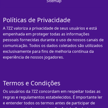
Sitemap
Políticas de Privacidade
A 7ZZ valoriza a privacidade de seus usuários e está
empenhada em proteger todas as informações
pessoais fornecidas durante o uso de nossos canais de
comunicação. Todos os dados coletados são utilizados
exclusivamente para fins de melhoria contínua da
experiência de nossos jogadores.
Termos e Condições
Os usuários da 7ZZ concordam em respeitar todas as
regras e regulamentos estabelecidos. É importante ler
e entender todos os termos antes de participar de