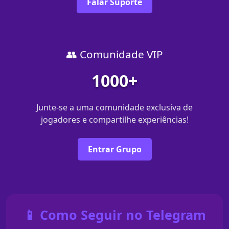
Falar Suporte
👥 Comunidade VIP
1000+
Junte-se a uma comunidade exclusiva de
jogadores e compartilhe experiências!
Entrar Grupo
📱 Como Seguir no Telegram