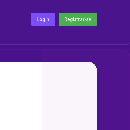
Login
Registrar-se