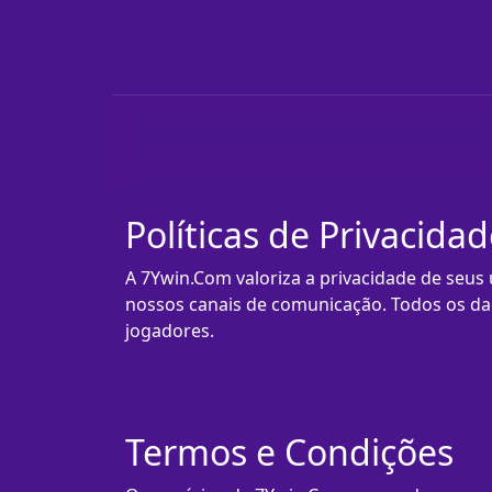
Políticas de Privacida
A 7Ywin.Com valoriza a privacidade de seu
nossos canais de comunicação. Todos os dad
jogadores.
Termos e Condições