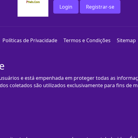
Login
Registrar-se
Políticas de Privacidade
Termos e Condições
Sitemap
de
s usuários e está empenhada em proteger todas as informaç
os coletados são utilizados exclusivamente para fins de m