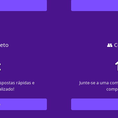
reto
👥 
t
espostas rápidas e
Junte-se a uma com
lizado!
compa
e