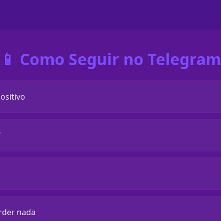
📱 Como Seguir no Telegram
ositivo
"
erder nada