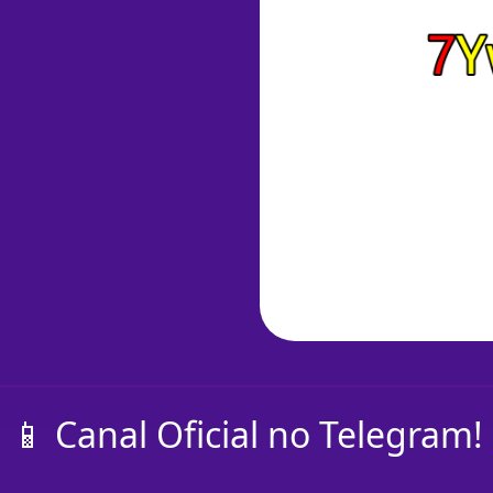
📱 Canal Oficial no Telegram!