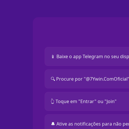
📱 Baixe o app Telegram no seu disp
🔍 Procure por "@7Ywin.ComOficial
👆 Toque em "Entrar" ou "Join"
🔔 Ative as notificações para não p