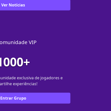
Ver Notícias
Comunidade VIP
1000+
unidade exclusiva de jogadores e
rtilhe experiências!
Entrar Grupo