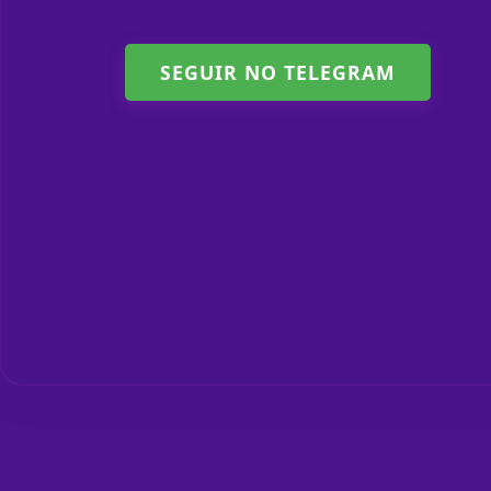
SEGUIR NO TELEGRAM