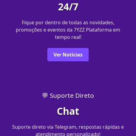
24/7
Fique por dentro de todas as novidades,
promoções e eventos da 7YZZ Plataforma em
tempo real!
Ver Notícias
💬 Suporte Direto
Chat
Suporte direto via Telegram, respostas rápidas e
atendimento personalizado!