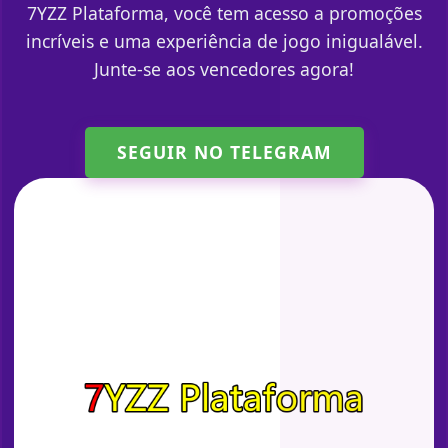
7YZZ Plataforma, você tem acesso a promoções
incríveis e uma experiência de jogo inigualável.
Junte-se aos vencedores agora!
SEGUIR NO TELEGRAM