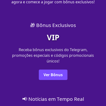
agora e comece a jogar com bônus exclusivos!
🎁 Bônus Exclusivos
VIP
Receba bônus exclusivos do Telegram,
promoções especiais e códigos promocionais
únicos!
Ver Bônus
📢 Notícias em Tempo Real