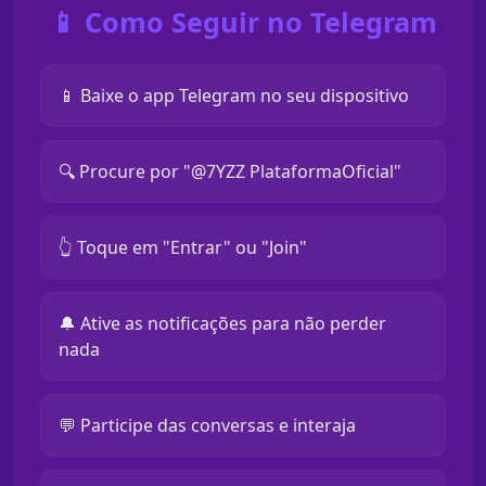
📱 Como Seguir no Telegram
📱 Baixe o app Telegram no seu dispositivo
🔍 Procure por "@7YZZ PlataformaOficial"
👆 Toque em "Entrar" ou "Join"
🔔 Ative as notificações para não perder
nada
💬 Participe das conversas e interaja