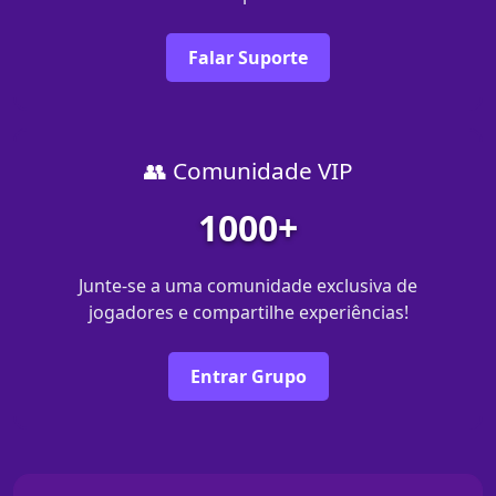
Falar Suporte
👥 Comunidade VIP
1000+
Junte-se a uma comunidade exclusiva de
jogadores e compartilhe experiências!
Entrar Grupo