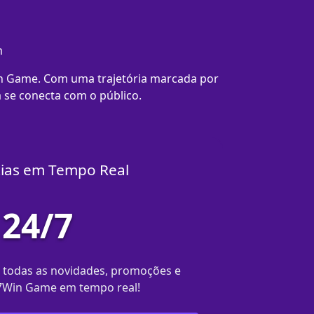
m
in Game. Com uma trajetória marcada por
 se conecta com o público.
cias em Tempo Real
24/7
e todas as novidades, promoções e
7Win Game em tempo real!