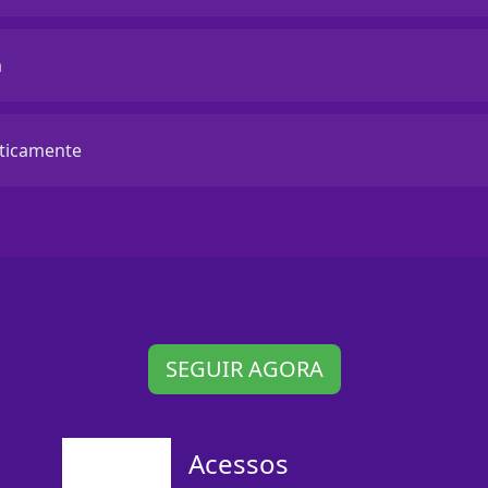
a
aticamente
SEGUIR AGORA
Acessos