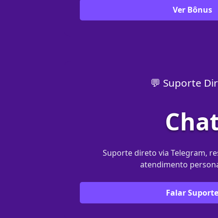
Ver Bônus
💬 Suporte Di
Cha
Suporte direto via Telegram, r
atendimento persona
Falar Suport