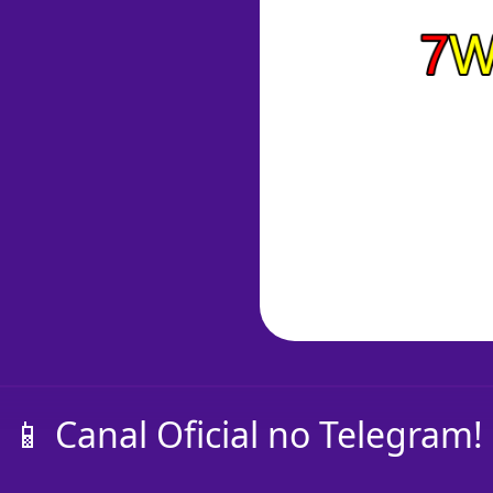
📱 Canal Oficial no Telegram!