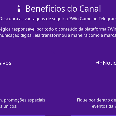
📱 Benefícios do Canal
Descubra as vantagens de seguir a 7Win Game no Telegra
ratégica responsável por todo o conteúdo da plataforma 7W
municação digital, ela transformou a maneira como a marca
sivos
📢 Notí
m, promoções especiais
Fique por dentro d
s únicos!
eventos da 