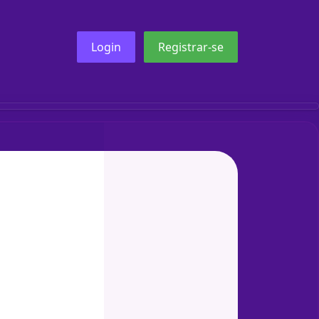
Login
Registrar-se