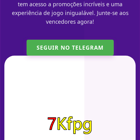
tem acesso a promoções incríveis e uma
experiência de jogo inigualável. Junte-se aos
vencedores agora!
SEGUIR NO TELEGRAM