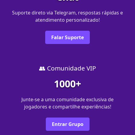
Suporte direto via Telegram, respostas rápidas e
atendimento personalizado!
Falar Suporte
👥 Comunidade VIP
1000+
Junte-se a uma comunidade exclusiva de
jogadores e compartilhe experiências!
Entrar Grupo