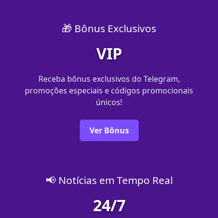
🎁 Bônus Exclusivos
VIP
Receba bônus exclusivos do Telegram,
promoções especiais e códigos promocionais
únicos!
Ver Bônus
📢 Notícias em Tempo Real
24/7