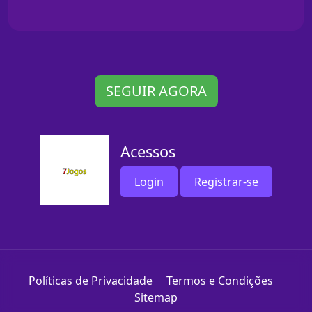
SEGUIR AGORA
Acessos
Login
Registrar-se
Políticas de Privacidade
Termos e Condições
Sitemap