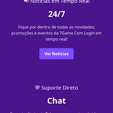
📢 Notícias em Tempo Real
24/7
Fique por dentro de todas as novidades,
promoções e eventos da 7Game Com Login em
tempo real!
Ver Notícias
💬 Suporte Direto
Chat