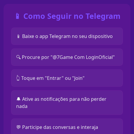
📱 Como Seguir no Telegram
📱 Baixe o app Telegram no seu dispositivo
🔍 Procure por "@7Game Com LoginOficial"
👆 Toque em "Entrar" ou "Join"
🔔 Ative as notificações para não perder
nada
💬 Participe das conversas e interaja